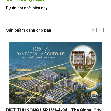
Dự án hot nhất hiện nay
Dự 
Sản phầm dành cho bạn
y |
BIỆT THỰ SONG LẬP LV1-4-34– The Global City |
BI