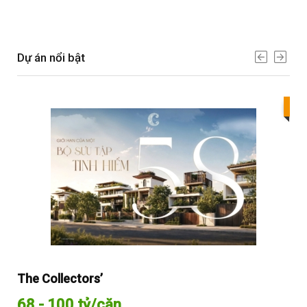
Dự án nổi bật
Bes
The Collectors’
Sol
68 - 100 tỷ/căn
Từ