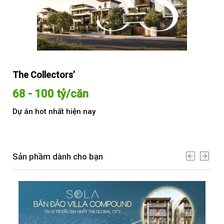
The Collectors’
Sol
68 - 100 tỷ/căn
Từ
Dự án hot nhất hiện nay
Dự 
Sản phầm dành cho bạn