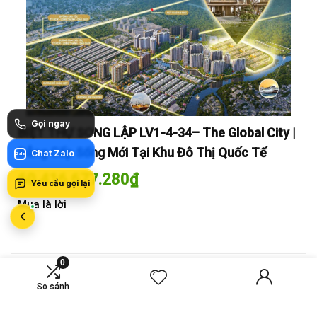
Gọi ngay
y |
BIỆT THỰ SONG LẬP LV1-4-34– The Global City |
BI
Đẳng Cấp Sống Mới Tại Khu Đô Thị Quốc Tế
Đẳ
Chat Zalo
Zalo
60.416.677.280
₫
60
Yêu cầu gọi lại
Mua là lời
Mua
0
MỚI SO SÁNH
So sánh