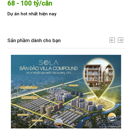
68 - 100 tỷ/căn
Từ
Dự án hot nhất hiện nay
Dự 
Sản phầm dành cho bạn