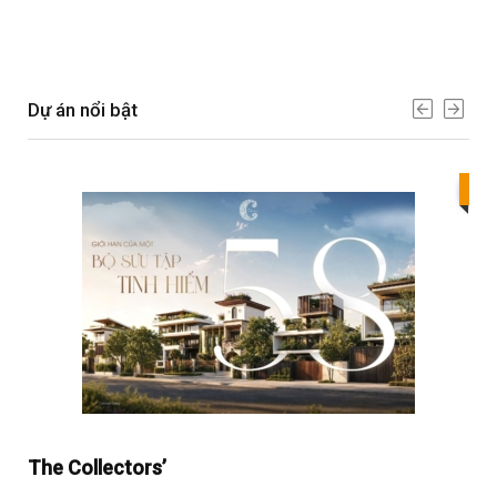
Dự án nổi bật
Bes
The Collectors’
Sol