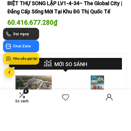
y |
BIỆT THỰ SONG LẬP LV1-4-34– The Global City |
BI
Đẳng Cấp Sống Mới Tại Khu Đô Thị Quốc Tế
Đẳ
60.416.677.280
₫
60
Mua là lời
Mua
Gọi ngay
Chat Zalo
Zalo
Yêu cầu gọi lại
MỚI SO SÁNH
0
VS
A-26-03A – CĂN HỘ 4PN
So sánh
CT4 B2-15-12 – Căn hộ
MASTERI COSMO
2PN Masteri Cosmo
CENTRAL – THE GLOBAL
Central
Compare
Compare
CITY