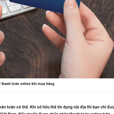
aters
Metropolis Thủ Thiêm
Call
n nay
Dự án hot nhất hiện nay
ể thanh toán online khi mua hàng
àn toàn có thể. Khi sở hữu thẻ tín dụng nội địa thì bạn chỉ đư