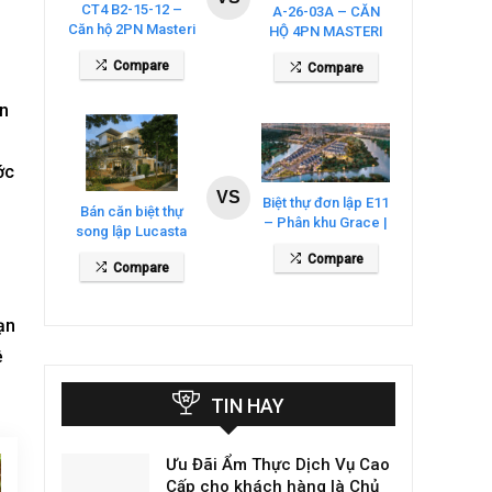
CT4 B2-15-12 –
A-26-03A – CĂN
Căn hộ 2PN Masteri
HỘ 4PN MASTERI
Cosmo Central
COSMO CENTRAL
Compare
Compare
– THE GLOBAL
CITY
ện
ớc
VS
Biệt thự đơn lập E11
Bán căn biệt thự
– Phân khu Grace |
song lập Lucasta
Gladia By The
Villa – DT 175m2
Compare
Waters
Compare
giá 26 tỷ
ạn
ệ
TIN HAY
Ưu Đãi Ẩm Thực Dịch Vụ Cao
Cấp cho khách hàng là Chủ