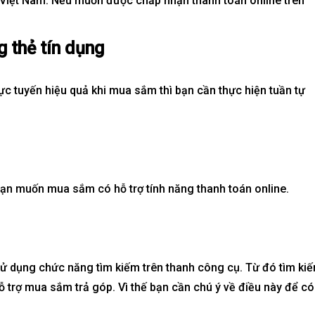
ổ Việt Nam. Nếu muốn được chấp nhận thanh toán online trên
g thẻ tín dụng
LẬP LV1-4-34– The
BIỆT THỰ SONG LẬP LV1-4-34– 
ng Cấp Sống Mới Tại
Global City | Đẳng Cấp Sống Mới 
rực tuyến hiệu quả khi mua sắm thì bạn cần thực hiện tuần tự
c Tế
Khu Đô Thị Quốc Tế
280
₫
60.416.677.280
₫
Mua là lời
bạn muốn mua sắm có hỗ trợ tính năng thanh toán online.
ử dụng chức năng tìm kiếm trên thanh công cụ. Từ đó tìm ki
rợ mua sắm trả góp. Vì thế bạn cần chú ý về điều này để có