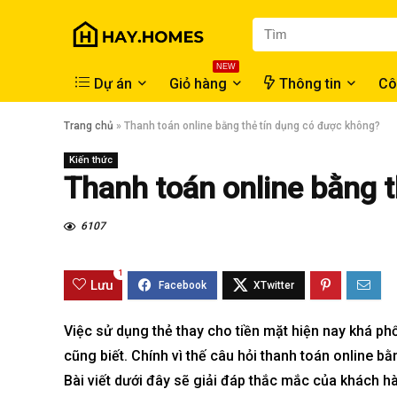
NEW
Dự án
Giỏ hàng
Thông tin
Cô
Trang chủ
»
Thanh toán online bằng thẻ tín dụng có được không?
Kiến thức
Thanh toán online bằng 
6107
1
Lưu
Việc sử dụng thẻ thay cho tiền mặt hiện nay khá phổ
cũng biết. Chính vì thế câu hỏi
thanh toán online
bằn
Bài viết dưới đây sẽ giải đáp thắc mắc của khách h