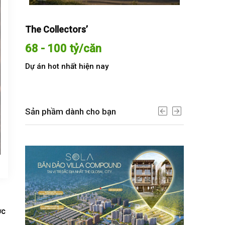
The Collectors’
Sola The G
68 - 100 tỷ/căn
Từ 68 t
Dự án hot nhất hiện nay
Dự án hot n
Sản phầm dành cho bạn
ợc