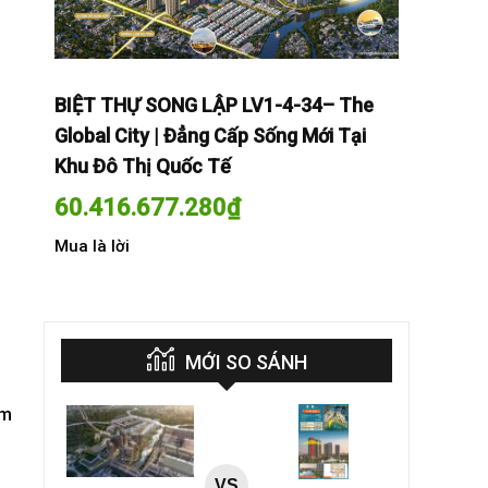
The
BIỆT THỰ SONG LẬP LV1-4-34– The
BIỆT THỰ
Tại
Global City | Đẳng Cấp Sống Mới Tại
Global Cit
Khu Đô Thị Quốc Tế
Khu Đô Th
60.416.677.280
₫
60.416.
Mua là lời
Mua là lời
MỚI SO SÁNH
ếm
VS