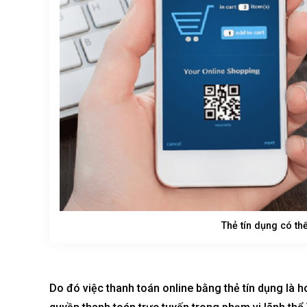
Sola The Global City
Gladia By The W
Từ 68 tỷ/căn
Từ 23 tỷ/căn
Dự án hot nhất hiện nay
Dự án hot nhất hiệ
Thẻ tín dụng có th
Do đó việc thanh toán online bằng thẻ tín dụng là ho