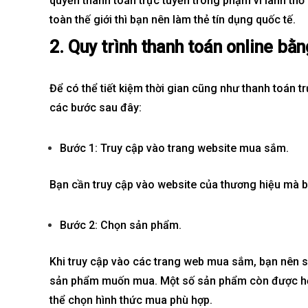
quyền thanh toán trực tuyến trong phạm vi lãnh th
toàn thế giới thì bạn nên làm thẻ tín dụng quốc tế.
2. Quy trình thanh toán online bằn
BIỆT THỰ SONG 
Global City | Đẳ
Để có thể tiết kiệm thời gian cũng như thanh toán t
Khu Đô Thị Quố
các bước sau đây:
60.416.677.
Bước 1: Truy cập vào trang website mua sắm.
Mua là lời
Bạn cần truy cập vào website của thương hiệu mà 
Bước 2: Chọn sản phẩm.
Khi truy cập vào các trang web mua sắm, bạn nên s
sản phẩm muốn mua. Một số sản phẩm còn được hỗ t
thể chọn hình thức mua phù hợp.