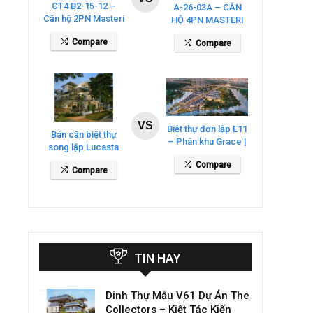
CT4 B2-15-12 –
A-26-03A – CĂN
Căn hộ 2PN Masteri
HỘ 4PN MASTERI
Cosmo Central
COSMO CENTRAL
Compare
Compare
– THE GLOBAL
CITY
VS
Biệt thự đơn lập E11
Bán căn biệt thự
– Phân khu Grace |
song lập Lucasta
Gladia By The
Villa – DT 175m2
Compare
Waters
Compare
giá 26 tỷ
TIN HAY
Dinh Thự Mẫu V61 Dự Án The
Collectors – Kiệt Tác Kiến