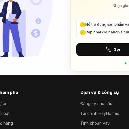
Nhận giỏ 
Hỗ trợ đúng sản phẩm v
Cập nhật giỏ hàng và ch
Gọi
P
hám phá
Dịch vụ & công cụ
ự án
Đăng ký nhu cầu
i bật
Tài chính HayHomes
iỏ hàng
Tính khoản vay