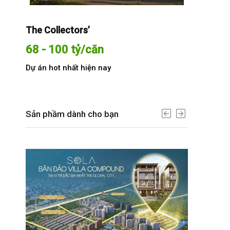
The Collectors’
Sola The G
68 - 100 tỷ/căn
Từ 68 t
Dự án hot nhất hiện nay
Dự án hot n
Sản phầm dành cho bạn