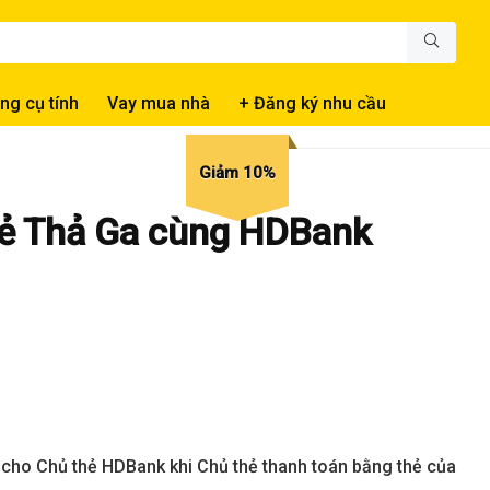
ng cụ tính
Vay mua nhà
+ Đăng ký nhu cầu
Giảm 10%
ẻ Thả Ga cùng HDBank
cho Chủ thẻ HDBank khi Chủ thẻ thanh toán bằng thẻ của