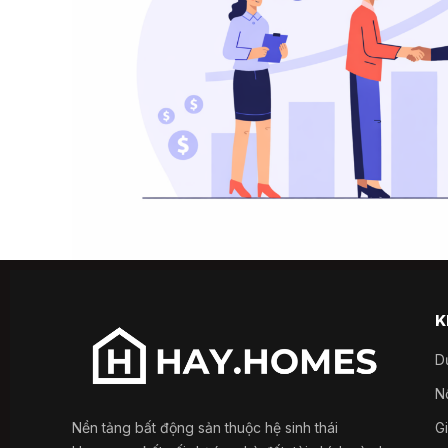
K
D
Nổ
Nền tảng bất động sản thuộc hệ sinh thái
G