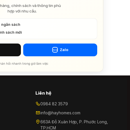
hàng, chính sách và thông tin phù
hợp với nhu cầu.
à ngân sách
ính sách mới
Zalo
Zalo
hản hồi nhanh trong giờ làm việc
Liên hệ
0984 82 3579
info@hayhomes.com
663A Đỗ Xuân Hợp, P. Phước Long,
TP.HCM