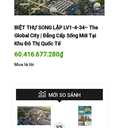
The
BIỆT THỰ SONG LẬP LV1-4-34– The
BIỆT THỰ
Tại
Global City | Đẳng Cấp Sống Mới Tại
Global Cit
Khu Đô Thị Quốc Tế
Khu Đô Th
60.416.677.280
₫
60.416.
Mua là lời
Mua là lời
MỚI SO SÁNH
VS