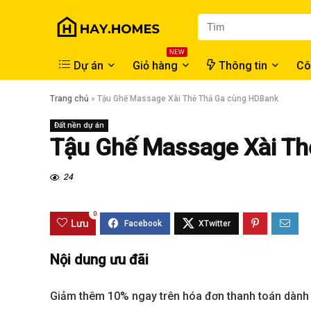
NEW
Dự án
Giỏ hàng
Thông tin
Cô
Trang chủ
»
Tậu Ghế Massage Xài Thẻ Thả Ga cùng HDBank
Đất nền dự án
Tậu Ghế Massage Xài Th
24
0
Lưu
Nội dung ưu đãi
Giảm thêm 10% ngay trên hóa đơn thanh toán dành 