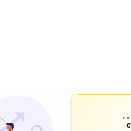
CHU
C