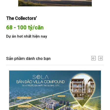
The Collectors’
Sol
68 - 100 tỷ/căn
Từ
Dự án hot nhất hiện nay
Dự 
Sản phầm dành cho bạn