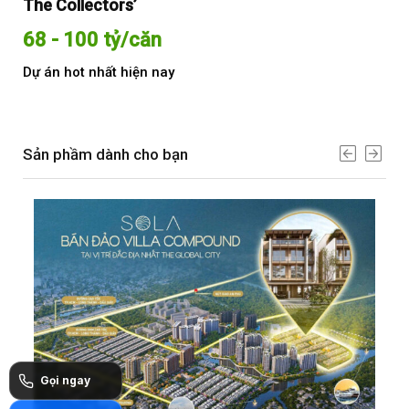
The Collectors’
Sol
68 - 100 tỷ/căn
Từ
Dự án hot nhất hiện nay
Dự 
Sản phầm dành cho bạn
Gọi ngay