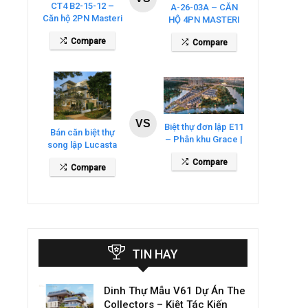
CT4 B2-15-12 –
A-26-03A – CĂN
Căn hộ 2PN Masteri
HỘ 4PN MASTERI
Cosmo Central
COSMO CENTRAL
Compare
Compare
– THE GLOBAL
CITY
VS
Biệt thự đơn lập E11
Bán căn biệt thự
– Phân khu Grace |
song lập Lucasta
Gladia By The
Villa – DT 175m2
Compare
Waters
Compare
giá 26 tỷ
TIN HAY
Dinh Thự Mẫu V61 Dự Án The
Collectors – Kiệt Tác Kiến