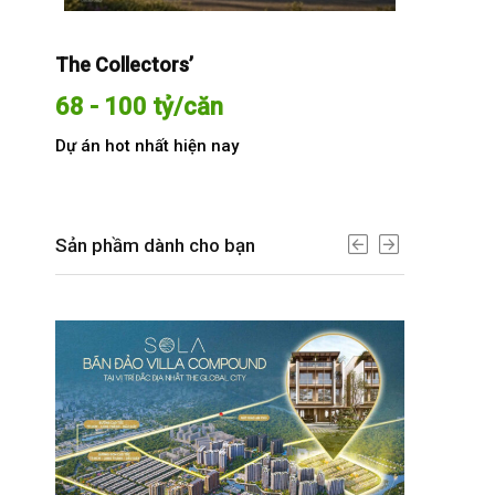
The Collectors’
Sola The G
68 - 100 tỷ/căn
Từ 68 t
Dự án hot nhất hiện nay
Dự án hot n
Sản phầm dành cho bạn