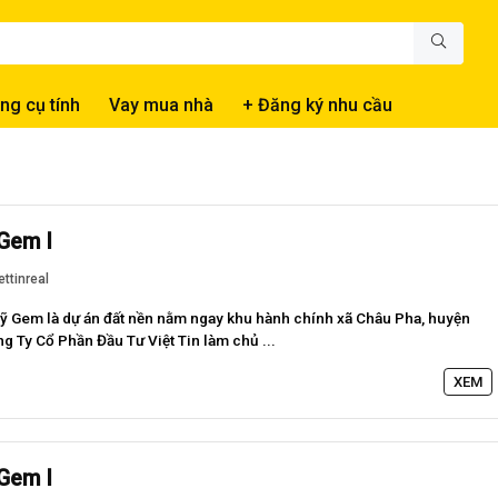
ng cụ tính
Vay mua nhà
+ Đăng ký nhu cầu
Gem I
ettinreal
Mỹ Gem là dự án đất nền nằm ngay khu hành chính xã Châu Pha, huyện
g Ty Cổ Phần Đầu Tư Việt Tin làm chủ ...
XEM
Gem I