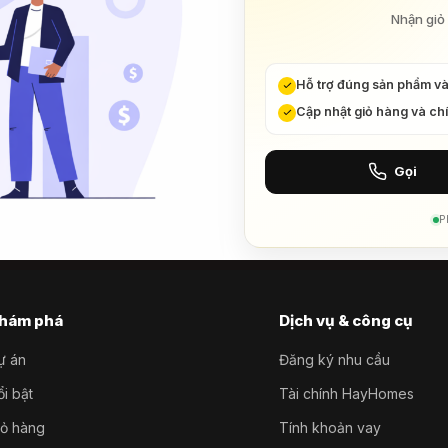
Nhận giỏ 
Hỗ trợ đúng sản phẩm v
Cập nhật giỏ hàng và ch
Gọi
P
hám phá
Dịch vụ & công cụ
ự án
Đăng ký nhu cầu
i bật
Tài chính HayHomes
iỏ hàng
Tính khoản vay