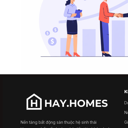
K
D
Nổ
Nền tảng bất động sản thuộc hệ sinh thái
G