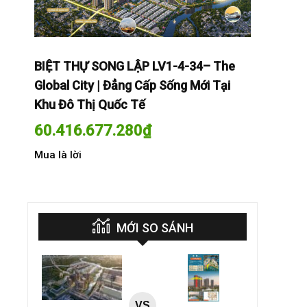
The
BIỆT THỰ SONG LẬP LV1-4-34– The
BIỆT THỰ
Tại
Global City | Đẳng Cấp Sống Mới Tại
Global Cit
Khu Đô Thị Quốc Tế
Khu Đô Th
60.416.677.280
₫
60.416.
Mua là lời
Mua là lời
MỚI SO SÁNH
VS