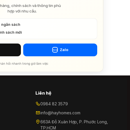
hàng, chính sách và thông tin phù
hợp với nhu cầu.
à ngân sách
ính sách mới
Zalo
Zalo
hản hồi nhanh trong giờ làm việc
Liên hệ
0984 82 3579
info@hayhomes.com
663A Đỗ Xuân Hợp, P. Phước Long,
TP.HCM