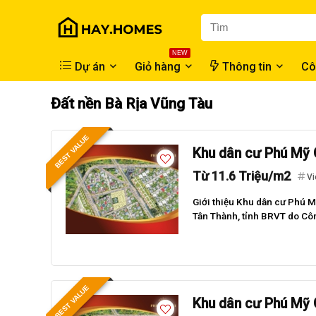
NEW
Dự án
Giỏ hàng
Thông tin
Cô
Đất nền Bà Rịa Vũng Tàu
BEST VALUE
Khu dân cư Phú Mỹ 
Từ 11.6 Triệu/m2
Vi
Giới thiệu Khu dân cư Phú 
Tân Thành, tỉnh BRVT do Côn
BEST VALUE
Khu dân cư Phú Mỹ 