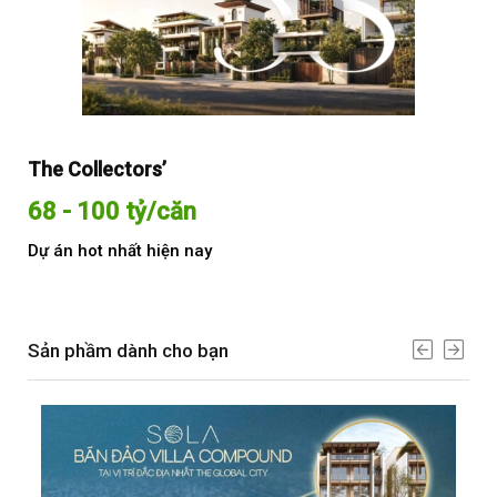
The Collectors’
Sol
68 - 100 tỷ/căn
Từ
Dự án hot nhất hiện nay
Dự 
Sản phầm dành cho bạn