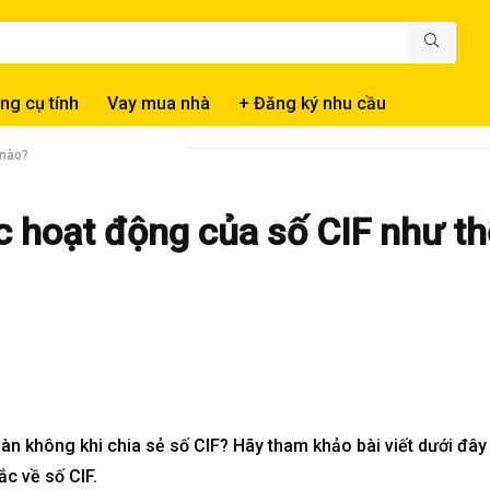
ng cụ tính
Vay mua nhà
+ Đăng ký nhu cầu
 nào?
c hoạt động của số CIF như th
àn không khi chia sẻ số CIF? Hãy tham khảo bài viết dưới đây
ắc về số CIF.