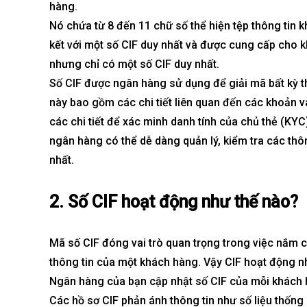
hàng.
Nó chứa từ 8 đến 11 chữ số thể hiện tệp thông tin 
kết với một số CIF duy nhất và được cung cấp cho k
nhưng chỉ có một số CIF duy nhất.
BIỆT THỰ SONG 
Số CIF được ngân hàng sử dụng để giải mã bất kỳ th
Global City | Đẳ
này bao gồm các chi tiết liên quan đến các khoản v
Khu Đô Thị Quố
các chi tiết để xác minh danh tính của chủ thẻ (KYC)
60.416.677.
ngân hàng có thể dễ dàng quản lý, kiểm tra các th
Mua là lời
nhất.
2. Số CIF hoạt động như thế nào?
Mã số CIF đóng vai trò quan trọng trong việc nắm cá
thông tin của một khách hàng. Vậy CIF hoạt động n
Ngân hàng của bạn cập nhật số CIF của mỗi khách hà
Các hồ sơ CIF phản ánh thông tin như số liệu thống 