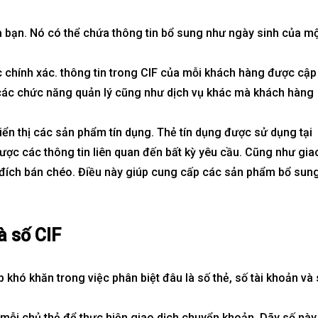
ủa bạn. Nó có thể chứa thông tin bổ sung như ngày sinh của m
 chính xác. thông tin trong CIF của mỗi khách hàng được cập
 các chức năng quản lý cũng như dịch vụ khác mà khách hàng
n thị các sản phẩm tín dụng. Thẻ tín dụng được sử dụng tại
ược các thông tin liên quan đến bất kỳ yêu cầu. Cũng như gia
đích bán chéo. Điều này giúp cung cấp các sản phẩm bổ sun
và số CIF
khó khăn trong việc phân biệt đâu là số thẻ, số tài khoản và
mỗi chủ thẻ để thực hiện giao dịch chuyển khoản. Dãy số này