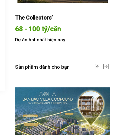
The Collectors’
Sola The G
68 - 100 tỷ/căn
Từ 68 t
Dự án hot nhất hiện nay
Dự án hot n
Sản phầm dành cho bạn