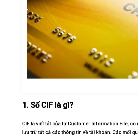
Sola The Global City
Gladia By The W
Từ 68 tỷ/căn
Từ 23 tỷ/căn
Dự án hot nhất hiện nay
Dự án hot nhất hiệ
1. Số CIF là gì?
CIF là viết tắt của từ Customer Information File, có 
lưu trữ tất cả các thông tin về tài khoản. Các mối 