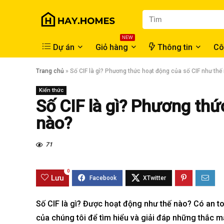
NEW
Dự án
Giỏ hàng
Thông tin
Cô
Trang chủ
»
Số CIF là gì? Phương thức hoạt động của số CIF như thế
Kiến thức
Số CIF là gì? Phương thứ
nào?
71
0
Lưu
Số CIF là gì? Được hoạt động như thế nào? Có an to
của chúng tôi để tìm hiểu và giải đáp những thắc m