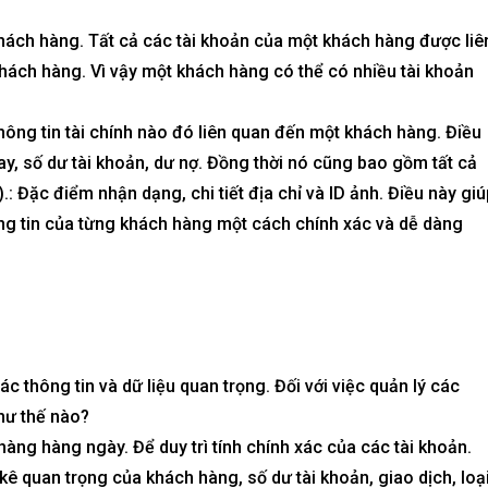
khách hàng. Tất cả các tài khoản của một khách hàng được liê
hách hàng. Vì vậy một khách hàng có thể có nhiều tài khoản
LẬP LV1-4-34– The
BIỆT THỰ SONG LẬP LV1-4-34– 
ông tin tài chính nào đó liên quan đến một khách hàng. Điều
ng Cấp Sống Mới Tại
Global City | Đẳng Cấp Sống Mới 
ay, số dư tài khoản, dư nợ. Đồng thời nó cũng bao gồm tất cả
c Tế
Khu Đô Thị Quốc Tế
.: Đặc điểm nhận dạng, chi tiết địa chỉ và ID ảnh. Điều này giú
280
₫
60.416.677.280
₫
ông tin của từng khách hàng một cách chính xác và dễ dàng
Mua là lời
c thông tin và dữ liệu quan trọng. Đối với việc quản lý các
hư thế nào?
ng hàng ngày. Để duy trì tính chính xác của các tài khoản.
kê quan trọng của khách hàng, số dư tài khoản, giao dịch, loạ