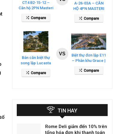
CT4 B2-15-12 –
A-26-03A – CĂN
Căn hộ 2PN Masteri
HỘ 4PN MASTERI
Cosmo Central
ột
COSMO CENTRAL
Compare
Compare
– THE GLOBAL
CITY
VS
Biệt thự đơn lập E11
Bán căn biệt thự
– Phân khu Grace |
song lập Lucasta
o
Gladia By The
Villa – DT 175m2
Compare
Waters
g
Compare
giá 26 tỷ
TIN HAY
 số
Rome Deli giảm đến 10% trên
tổng hóa đơn khi thanh toán