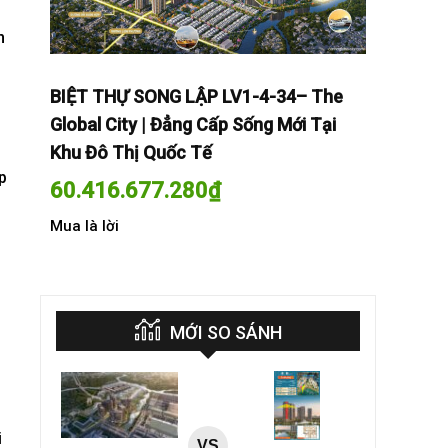
n
The
BIỆT THỰ SONG LẬP LV1-4-34– The
BIỆT THỰ
Tại
Global City | Đẳng Cấp Sống Mới Tại
Global Cit
Khu Đô Thị Quốc Tế
Khu Đô Th
p
60.416.677.280
₫
60.416.
Mua là lời
Mua là lời
MỚI SO SÁNH
i
VS