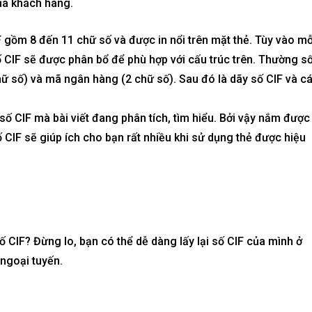
ủa khách hàng.
F gồm 8 đến 11 chữ số và được in nổi trên mặt thẻ. Tùy vào mỗ
 CIF sẽ được phân bổ để phù hợp với cấu trúc trên. Thường s
ữ số) và mã ngân hàng (2 chữ số). Sau đó là dãy số CIF và c
số CIF mà bài viết đang phân tích, tìm hiểu. Bởi vậy nắm được
số CIF sẽ giúp ích cho bạn rất nhiều khi sử dụng thẻ được hiệu
ố CIF? Đừng lo, bạn có thể dễ dàng lấy lại số CIF của mình ở
ngoại tuyến.