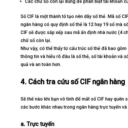
Các chữ số còn lại dùng để phân biệt tài khoản c
Số CIF là một thành tố tạo nên dãy số thẻ. Mã số CI
ngân hàng có quy định số thẻ là 12 hay 19 số mà số
CIF sẽ được sắp xếp sau mã ấn định nhà nước (4 ch
chữ số còn lại.
Như vậy, có thể thấy từ cấu trúc số thẻ đã bao gồm 
thông tin và hiểu rõ đâu là số thẻ, số tài khoản và 
quả và an toàn hơn.
4. Cách tra cứu số CIF ngân hàng
Sẽ thế nào khi bạn vô tình để mất số CIF hay quên s
các bước khác nhau trong ngân hàng trực tuyến và 
a. Trực tuyến