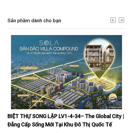
Sản phầm dành cho bạn
y |
BIỆT THỰ SONG LẬP LV1-4-34– The Global City |
BI
Đẳng Cấp Sống Mới Tại Khu Đô Thị Quốc Tế
Đẳ