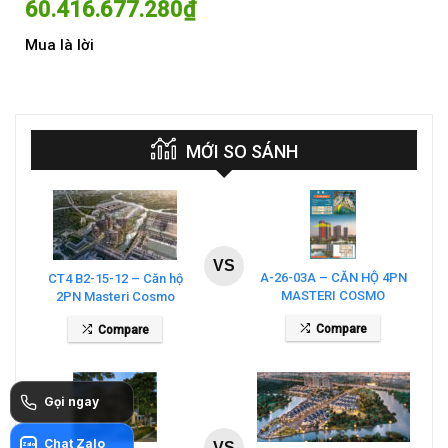
60.416.677.280
₫
60
Mua là lời
Mua
MỚI SO SÁNH
VS
A-26-03A – CĂN HỘ 4PN
CT4 B2-15-12 – Căn hộ
MASTERI COSMO
2PN Masteri Cosmo
CENTRAL – THE GLOBAL
Central
Compare
Compare
CITY
Gọi ngay
Chat Zalo
VS
Zalo