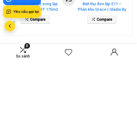
Bán căn biệt thự song lập
Biệt thự đơn lập E11 –
Lucasta Villa – DT 175m2
Phân khu Grace | Gladia By
Yêu cầu gọi lại
giá 26 tỷ
The Waters
Compare
Compare
0
So sánh
TIN HAY
Dinh Thự Mẫu V61 Dự Án The Collectors
– Kiệt Tác Kiến Trúc Thượng Lưu
Dinh Thự Mẫu V51 Dự Án The Collectors
– Tuyệt Tác Kiến Trúc Thượng Lưu
Dinh Thự Mẫu V41 Dự Án The Collectors
– Tuyệt Tác Kiến Trúc Thượng Lưu