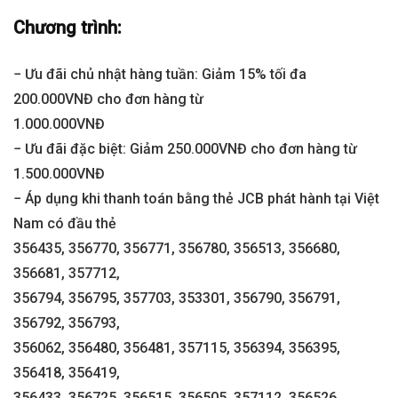
Chương trình:
− Ưu đãi chủ nhật hàng tuần: Giảm 15% tối đa
200.000VNĐ cho đơn hàng từ
1.000.000VNĐ
− Ưu đãi đặc biệt: Giảm 250.000VNĐ cho đơn hàng từ
1.500.000VNĐ
− Áp dụng khi thanh toán bằng thẻ JCB phát hành tại Việt
Nam có đầu thẻ
356435, 356770, 356771, 356780, 356513, 356680,
356681, 357712,
356794, 356795, 357703, 353301, 356790, 356791,
356792, 356793,
356062, 356480, 356481, 357115, 356394, 356395,
356418, 356419,
356433, 356725, 356515, 356505, 357112, 356526,