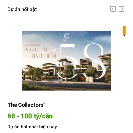
Dự án nổi bật
Bes
The Collectors’
Sol
68 - 100 tỷ/căn
Từ
Dự án hot nhất hiện nay
Dự 