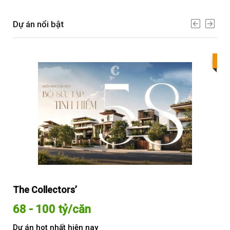
Dự án nổi bật
Bes
The Collectors’
Sol
68 - 100 tỷ/căn
Từ
Dự án hot nhất hiện nay
Dự 