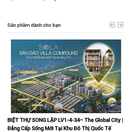
Sản phầm dành cho bạn
y |
BIỆT THỰ SONG LẬP LV1-4-34– The Global City |
BI
Đẳng Cấp Sống Mới Tại Khu Đô Thị Quốc Tế
Đẳ