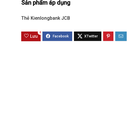
Sản phẩm áp dụng
Thẻ Kienlongbank JCB
BIỆT THỰ SONG 
0
Lưu
Global City | Đẳ
Khu Đô Thị Quố
60.416.677.
Mua là lời