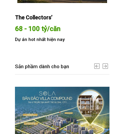
The Collectors’
Sola The G
68 - 100 tỷ/căn
Từ 68 t
Dự án hot nhất hiện nay
Dự án hot n
Sản phầm dành cho bạn