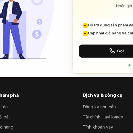
Nhận giỏ 
Hỗ trợ đúng sản phẩm v
Cập nhật giỏ hàng và ch
Gọi
P
hám phá
Dịch vụ & công cụ
ự án
Đăng ký nhu cầu
i bật
Tài chính HayHomes
iỏ hàng
Tính khoản vay