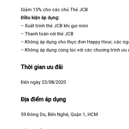
Giảm 15% cho các chủ Thẻ JCB
Sola The Global City
Gladia By The W
Điều kiện áp dụng:
– Xuất trình thẻ JCB khi gọi món
Từ 68 tỷ/căn
Từ 23 tỷ/căn
– Thanh toán với thẻ JCB
Dự án hot nhất hiện nay
Dự án hot nhất hiệ
– Không áp dụng cho thực đơn Happy Hour, các ngà
– Không áp dụng cùng lúc với các chương trình ưu 
Thời gian ưu đãi
Đến ngày 23/08/2020
Địa điểm áp dụng
59 Đông Du, Bến Nghé, Quận 1, HCM