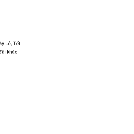
aters
Metropolis Thủ Thiêm
Call
n nay
Dự án hot nhất hiện nay
y Lễ, Tết.
đãi khác.