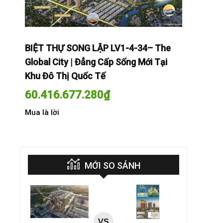
The
BIỆT THỰ SONG LẬP LV1-4-34– The
BIỆT THỰ
Tại
Global City | Đẳng Cấp Sống Mới Tại
Global Cit
Khu Đô Thị Quốc Tế
Khu Đô Th
60.416.677.280
₫
60.416.
Mua là lời
Mua là lời
MỚI SO SÁNH
VS