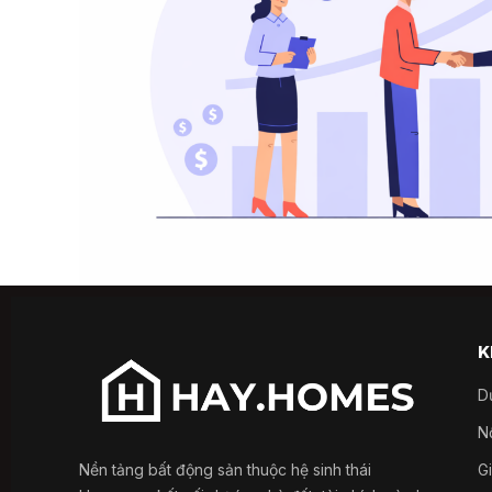
K
D
Nổ
Nền tảng bất động sản thuộc hệ sinh thái
G