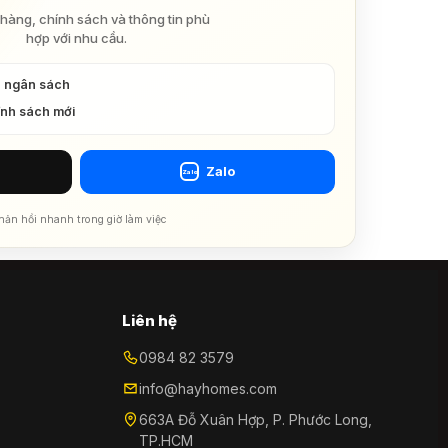
hàng, chính sách và thông tin phù
hợp với nhu cầu.
à ngân sách
ính sách mới
Zalo
Zalo
hản hồi nhanh trong giờ làm việc
Liên hệ
0984 82 3579
info@hayhomes.com
663A Đỗ Xuân Hợp, P. Phước Long,
TP.HCM