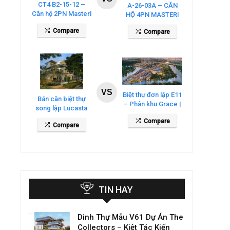
CT4 B2-15-12 –
A-26-03A – CĂN
Căn hộ 2PN Masteri
HỘ 4PN MASTERI
Cosmo Central
COSMO CENTRAL
Compare
Compare
– THE GLOBAL
CITY
VS
Biệt thự đơn lập E11
Bán căn biệt thự
– Phân khu Grace |
song lập Lucasta
Gladia By The
Villa – DT 175m2
Compare
Waters
Compare
giá 26 tỷ
TIN HAY
Dinh Thự Mẫu V61 Dự Án The
Collectors – Kiệt Tác Kiến