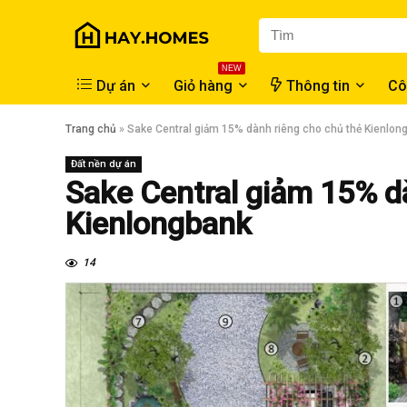
NEW
Dự án
Giỏ hàng
Thông tin
Cô
Trang chủ
»
Sake Central giảm 15% dành riêng cho chủ thẻ Kienlon
Đất nền dự án
Sake Central giảm 15% d
Kienlongbank
14