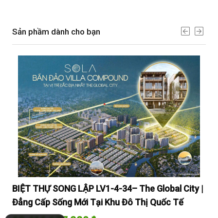
Sản phầm dành cho bạn
y |
BIỆT THỰ SONG LẬP LV1-4-34– The Global City |
BI
Đẳng Cấp Sống Mới Tại Khu Đô Thị Quốc Tế
Đẳ