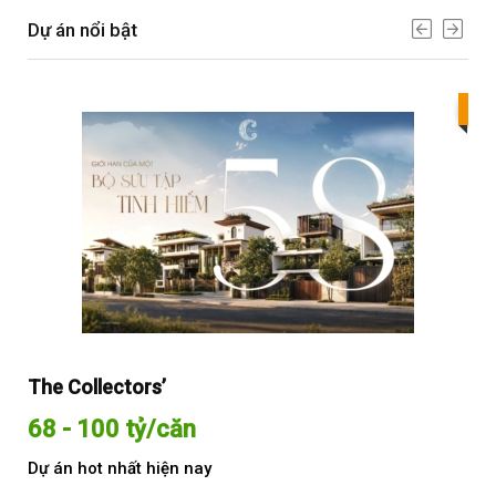
Dự án nổi bật
Bes
The Collectors’
Sol
68 - 100 tỷ/căn
Từ
Dự án hot nhất hiện nay
Dự 