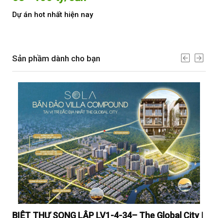
Dự án hot nhất hiện nay
Dự 
Sản phầm dành cho bạn
y |
BIỆT THỰ SONG LẬP LV1-4-34– The Global City |
BI