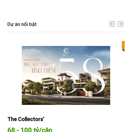
Dự án nổi bật
Bes
The Collectors’
Sol
68 - 100 tỷ/căn
Từ