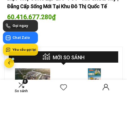
Đẳng Cấp Sống Mới Tại Khu Đô Thị Quốc Tế
Đẳ
60.416.677.280
₫
60
Gọi ngay
Mua là lời
Mua
Chat Zalo
Zalo
Yêu cầu gọi lại
MỚI SO SÁNH
0
VS
So sánh
A-26-03A – CĂN HỘ 4PN
CT4 B2-15-12 – Căn hộ
MASTERI COSMO
2PN Masteri Cosmo
CENTRAL – THE GLOBAL
Central
Compare
Compare
CITY