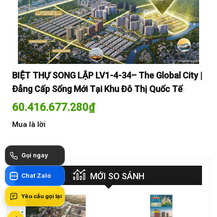
y |
BIỆT THỰ SONG LẬP LV1-4-34– The Global City |
BI
Đẳng Cấp Sống Mới Tại Khu Đô Thị Quốc Tế
Đẳ
60.416.677.280
₫
60
Mua là lời
Mua
Gọi ngay
MỚI SO SÁNH
Chat Zalo
Zalo
Yêu cầu gọi lại