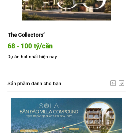
The Collectors’
Sol
68 - 100 tỷ/căn
Từ
Dự án hot nhất hiện nay
Dự 
Sản phầm dành cho bạn