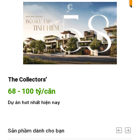
Bes
The Collectors’
Sol
68 - 100 tỷ/căn
Từ
Dự án hot nhất hiện nay
Dự 
Sản phầm dành cho bạn