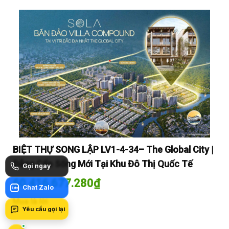
y |
BIỆT THỰ SONG LẬP LV1-4-34– The Global City |
BI
Đẳng Cấp Sống Mới Tại Khu Đô Thị Quốc Tế
Đẳ
Gọi ngay
60.416.677.280
₫
60
Chat Zalo
Zalo
Mua là lời
Mua
Yêu cầu gọi lại