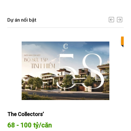
Dự án nổi bật
Bes
The Collectors’
Sol
68 - 100 tỷ/căn
Từ