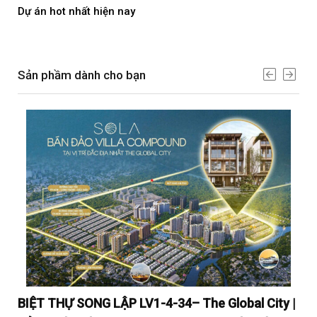
Dự án hot nhất hiện nay
Dự 
Sản phầm dành cho bạn
y |
BIỆT THỰ SONG LẬP LV1-4-34– The Global City |
BI