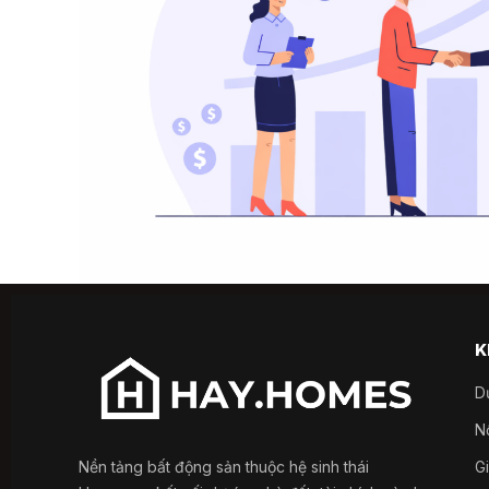
K
D
Nổ
Nền tảng bất động sản thuộc hệ sinh thái
G