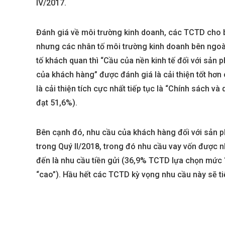
IV/2017.
Sola The Global City
Gladia By The W
Đánh giá về môi trường kinh doanh, các TCTD cho biết
nhưng các nhân tố môi trường kinh doanh bên ngoài 
Từ 68 tỷ/căn
Từ 23 tỷ/căn
tố khách quan thì “Cầu của nền kinh tế đối với sản 
Dự án hot nhất hiện nay
Dự án hot nhất hiệ
của khách hàng” được đánh giá là cải thiện tốt hơn
là cải thiện tích cực nhất tiếp tục là “Chính sách 
đạt 51,6%).
Bên cạnh đó, nhu cầu của khách hàng đối với sản ph
trong Quý II/2018, trong đó nhu cầu vay vốn được n
đến là nhu cầu tiền gửi (36,9% TCTD lựa chọn mức 
“cao”). Hầu hết các TCTD kỳ vọng nhu cầu này sẽ ti