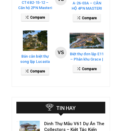
CT4 B2-15-12 –
A-26-03A – CĂN
Căn hộ 2PN Masteri
HỘ 4PN MASTERI
Cosmo Central
COSMO CENTRAL
Compare
Compare
– THE GLOBAL
CITY
VS
Biệt thự đơn lập E11
Bán căn biệt thự
– Phân khu Grace |
song lập Lucasta
Gladia By The
Villa – DT 175m2
Compare
Waters
Compare
giá 26 tỷ
TIN HAY
Dinh Thự Mẫu V61 Dự Án The
Collectors – Kiệt Tác Kiến