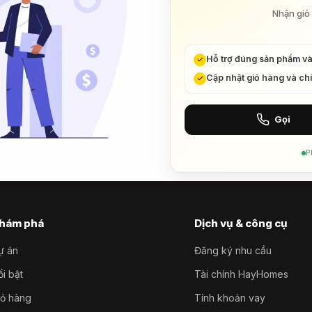
Nhận giỏ 
Hỗ trợ đúng sản phẩm v
Cập nhật giỏ hàng và ch
Gọi
P
hám phá
Dịch vụ & công cụ
ự án
Đăng ký nhu cầu
i bật
Tài chính HayHomes
iỏ hàng
Tính khoản vay