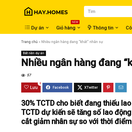
NEW
Dự án
Giỏ hàng
Thông tin
Cô
Trang chủ
»
Nhiều ngân hàng đang “khát” nhân sự
Đất nền dự án
Nhiều ngân hàng đang “k
57
0
Lưu
30% TCTD cho biết đang thiếu lao 
TCTD dự kiến sẽ tăng số lao động 
cắt giảm nhân sự so với thời điể