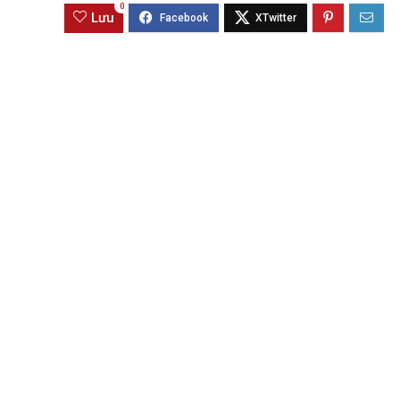
0
Lưu
BIỆT THỰ SONG 
Global City | Đẳ
Khu Đô Thị Quố
60.416.677.
Mua là lời