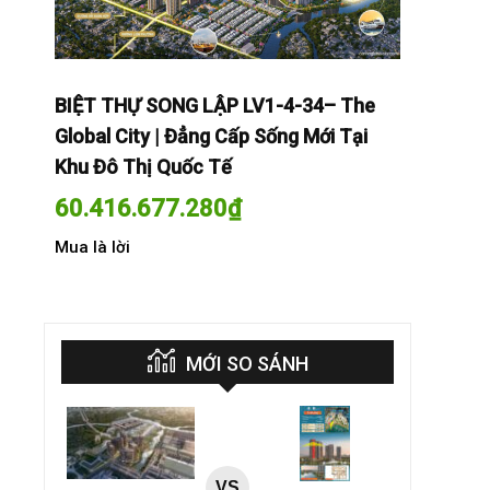
The
BIỆT THỰ SONG LẬP LV1-4-34– The
BIỆT THỰ
Tại
Global City | Đẳng Cấp Sống Mới Tại
Global Cit
Khu Đô Thị Quốc Tế
Khu Đô Th
60.416.677.280
₫
60.416.
Mua là lời
Mua là lời
MỚI SO SÁNH
VS