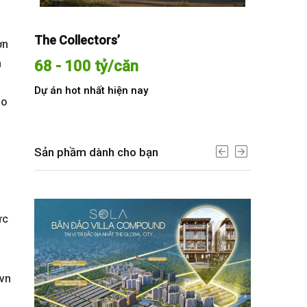
The Collectors’
Sola The G
ơn
n
68 - 100 tỷ/căn
Từ 68 t
Dự án hot nhất hiện nay
Dự án hot n
ho
Sản phầm dành cho bạn
ức
.vn