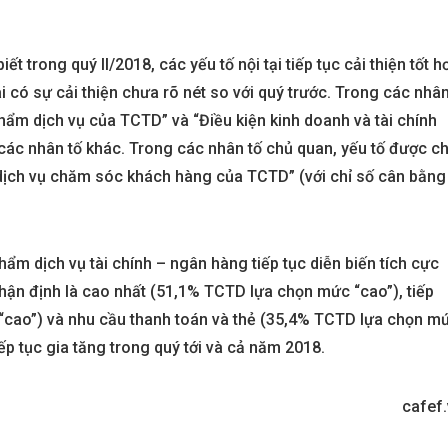
aters
Metropolis Thủ Thiêm
 trong quý II/2018, các yếu tố nội tại tiếp tục cải thiện tốt h
có sự cải thiện chưa rõ nét so với quý trước. Trong các nhâ
Call
phẩm dịch vụ của TCTD” và “Điều kiện kinh doanh và tài chính
n nay
Dự án hot nhất hiện nay
 các nhân tố khác. Trong các nhân tố chủ quan, yếu tố được c
và dịch vụ chăm sóc khách hàng của TCTD” (với chỉ số cân bằng
ẩm dịch vụ tài chính – ngân hàng tiếp tục diễn biến tích cực
hận định là cao nhất (51,1% TCTD lựa chọn mức “cao”), tiếp
“cao”) và nhu cầu thanh toán và thẻ (35,4% TCTD lựa chọn m
ếp tục gia tăng trong quý tới và cả năm 2018.
cafef