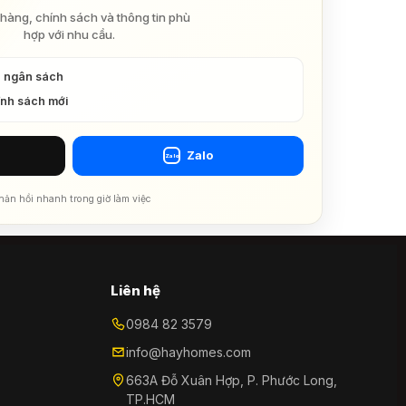
hàng, chính sách và thông tin phù
hợp với nhu cầu.
à ngân sách
ính sách mới
Zalo
Zalo
hản hồi nhanh trong giờ làm việc
Liên hệ
0984 82 3579
info@hayhomes.com
663A Đỗ Xuân Hợp, P. Phước Long,
TP.HCM