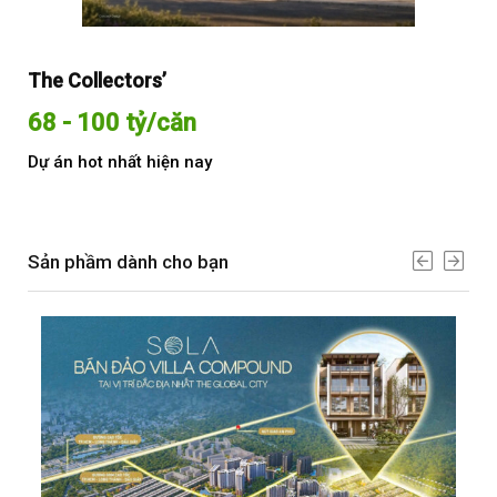
The Collectors’
Sol
68 - 100 tỷ/căn
Từ
Dự án hot nhất hiện nay
Dự 
Sản phầm dành cho bạn