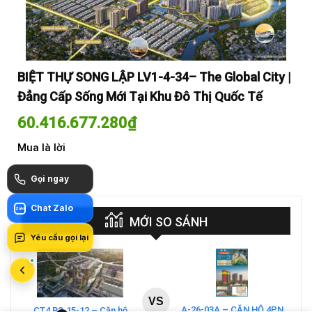
y |
BIỆT THỰ SONG LẬP LV1-4-34– The Global City |
BI
Đẳng Cấp Sống Mới Tại Khu Đô Thị Quốc Tế
Đẳ
60.416.677.280
₫
60
Mua là lời
Mua
Gọi ngay
Chat Zalo
Zalo
MỚI SO SÁNH
Yêu cầu gọi lại
VS
A-26-03A – CĂN HỘ 4PN
CT4 B2-15-12 – Căn hộ