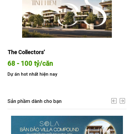
The Collectors’
Sol
68 - 100 tỷ/căn
Từ
Dự án hot nhất hiện nay
Dự 
Sản phầm dành cho bạn