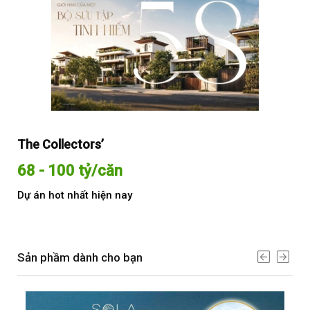
The Collectors’
Sol
68 - 100 tỷ/căn
Từ
Dự án hot nhất hiện nay
Dự 
Sản phầm dành cho bạn