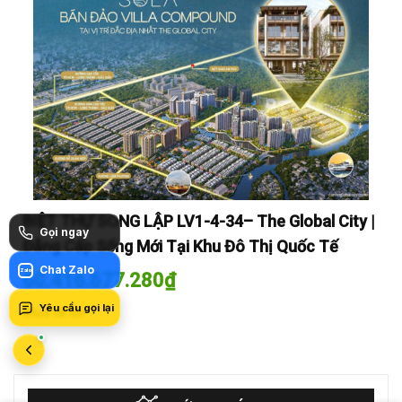
y |
BIỆT THỰ SONG LẬP LV1-4-34– The Global City |
BI
Gọi ngay
Đẳng Cấp Sống Mới Tại Khu Đô Thị Quốc Tế
Đẳ
Chat Zalo
Zalo
60.416.677.280
₫
60
Yêu cầu gọi lại
Mua là lời
Mua