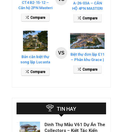
CT4 B2-15-12 –
A-26-03A – CĂN
Căn hộ 2PN Masteri
HỘ 4PN MASTERI
Cosmo Central
COSMO CENTRAL
Compare
Compare
– THE GLOBAL
CITY
VS
Biệt thự đơn lập E11
Bán căn biệt thự
– Phân khu Grace |
song lập Lucasta
Gladia By The
Villa – DT 175m2
Compare
Waters
Compare
giá 26 tỷ
TIN HAY
Dinh Thự Mẫu V61 Dự Án The
Collectors – Kiệt Tác Kiến