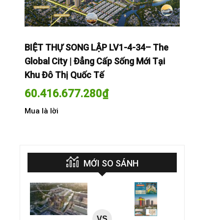
The
BIỆT THỰ SONG LẬP LV1-4-34– The
BIỆT THỰ
Tại
Global City | Đẳng Cấp Sống Mới Tại
Global Cit
Khu Đô Thị Quốc Tế
Khu Đô Th
60.416.677.280
₫
60.416.
Mua là lời
Mua là lời
MỚI SO SÁNH
VS