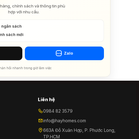
hàng, chính sách và thông tin phù
hợp với nhu cầu.
à ngân sách
ính sách mới
Zalo
Zalo
hản hồi nhanh trong giờ làm việc
Liên hệ
0984 82 3579
info@hayhomes.com
663A Đỗ Xuân Hợp, P. Phước Long,
TP.HCM