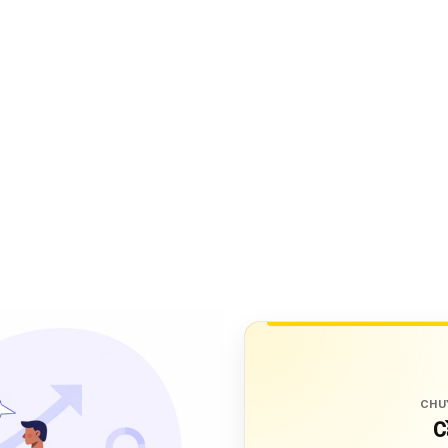
CHU
C