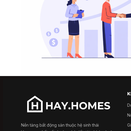
K
D
Nổ
Nền tảng bất động sản thuộc hệ sinh thái
G