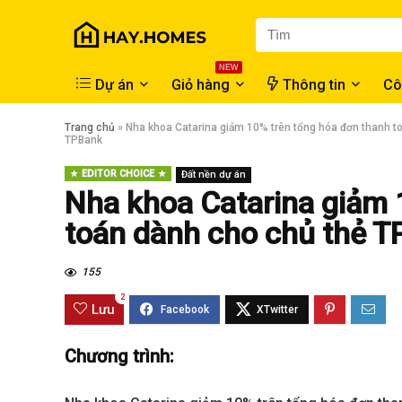
NEW
Dự án
Giỏ hàng
Thông tin
Cô
Trang chủ
»
Nha khoa Catarina giảm 10% trên tổng hóa đơn thanh t
TPBank
EDITOR CHOICE
Đất nền dự án
Nha khoa Catarina giảm 
toán dành cho chủ thẻ 
155
2
Lưu
Chương trình: