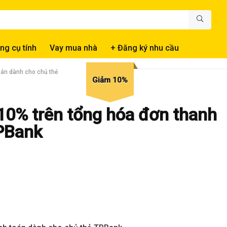
ng cụ tính
Vay mua nhà
+ Đăng ký nhu cầu
oán dành cho chủ thẻ
Giảm 10%
10% trên tổng hóa đơn thanh
TPBank