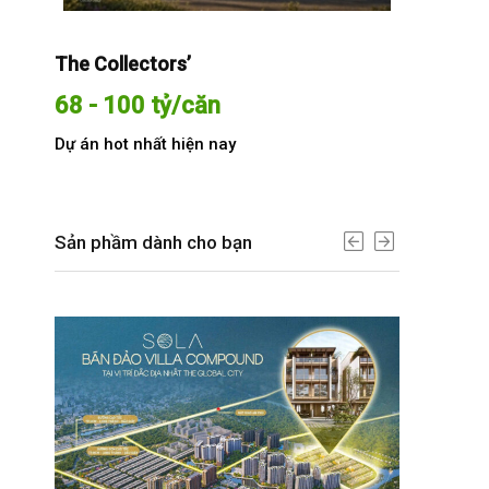
The Collectors’
Sola The G
68 - 100 tỷ/căn
Từ 68 t
Dự án hot nhất hiện nay
Dự án hot n
Sản phầm dành cho bạn