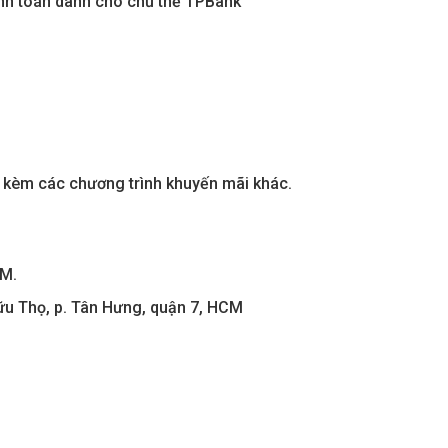
nh toán dành cho chủ thẻ TPBank
 kèm các chương trình khuyến mãi khác.
CM.
u Thọ, p. Tân Hưng, quận 7, HCM