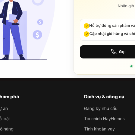
Nhận giỏ 
Hỗ trợ đúng sản phẩm v
Cập nhật giỏ hàng và ch
Gọi
P
hám phá
Dịch vụ & công cụ
ự án
Đăng ký nhu cầu
i bật
Tài chính HayHomes
iỏ hàng
Tính khoản vay