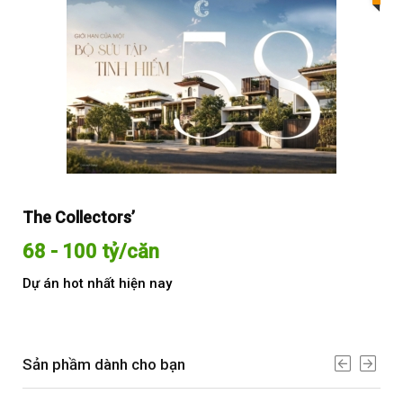
The Collectors’
Sol
68 - 100 tỷ/căn
Từ
Dự án hot nhất hiện nay
Dự 
Sản phầm dành cho bạn