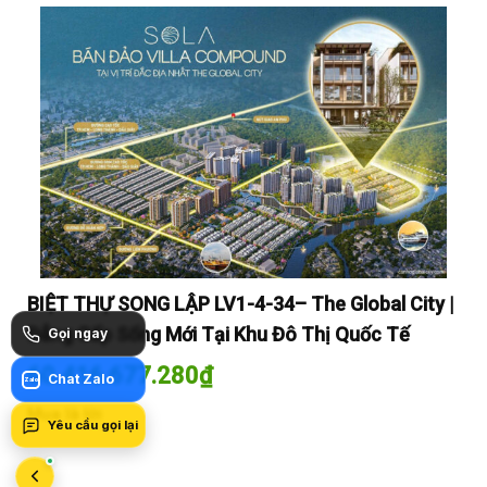
y |
BIỆT THỰ SONG LẬP LV1-4-34– The Global City |
BI
Đẳng Cấp Sống Mới Tại Khu Đô Thị Quốc Tế
Đẳ
Gọi ngay
60.416.677.280
₫
60
Chat Zalo
Zalo
Mua là lời
Mua
Yêu cầu gọi lại