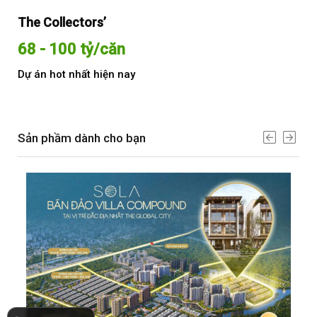
The Collectors’
Sol
68 - 100 tỷ/căn
Từ
Dự án hot nhất hiện nay
Dự 
Sản phầm dành cho bạn