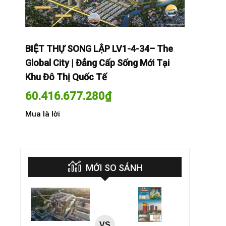
The
BIỆT THỰ SONG LẬP LV1-4-34– The
BIỆT THỰ
Tại
Global City | Đẳng Cấp Sống Mới Tại
Global Cit
Khu Đô Thị Quốc Tế
Khu Đô Th
60.416.677.280
₫
60.416.
Mua là lời
Mua là lời
MỚI SO SÁNH
VS