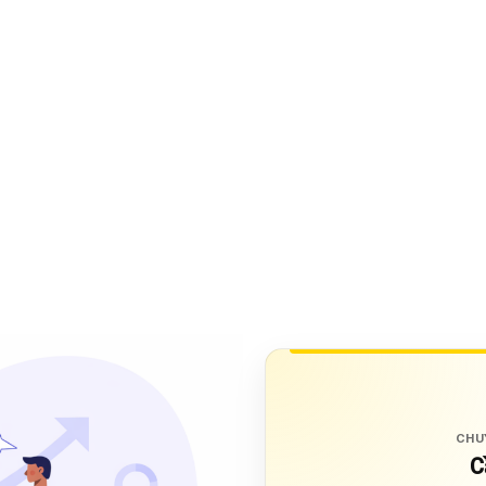
CHU
C