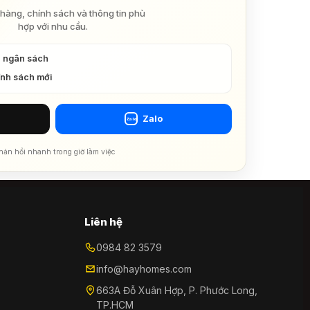
hàng, chính sách và thông tin phù
hợp với nhu cầu.
à ngân sách
ính sách mới
Zalo
Zalo
hản hồi nhanh trong giờ làm việc
Liên hệ
0984 82 3579
info@hayhomes.com
663A Đỗ Xuân Hợp, P. Phước Long,
TP.HCM