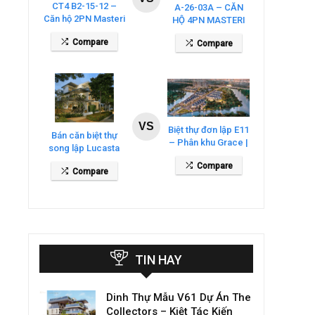
CT4 B2-15-12 –
A-26-03A – CĂN
Căn hộ 2PN Masteri
HỘ 4PN MASTERI
Cosmo Central
COSMO CENTRAL
Compare
Compare
– THE GLOBAL
CITY
VS
Biệt thự đơn lập E11
Bán căn biệt thự
– Phân khu Grace |
song lập Lucasta
Gladia By The
Villa – DT 175m2
Compare
Waters
Compare
giá 26 tỷ
TIN HAY
Dinh Thự Mẫu V61 Dự Án The
Collectors – Kiệt Tác Kiến