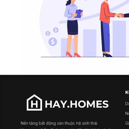
K
D
Nổ
Nền tảng bất động sản thuộc hệ sinh thái
G