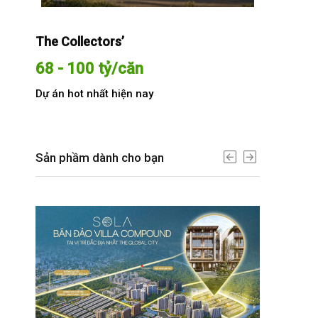
The Collectors’
Sola The G
68 - 100 tỷ/căn
Từ 68 t
Dự án hot nhất hiện nay
Dự án hot n
Sản phầm dành cho bạn