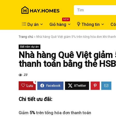
NEW
Dự án
Giỏ hàng
Thông tin
Cô
Trang chủ
»
Nhà hàng Quê Việt giảm 5% trên tổng hóa đơn khi than
Đất nền dự án
Nhà hàng Quê Việt giảm 
thanh toán bằng thẻ HS
23
0
Lưu
Chi tiết ưu đãi:
Giảm
5%
trên tổng hóa đơn thanh toán