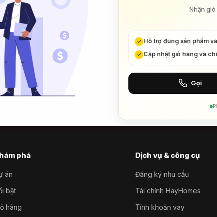
Nhận giỏ 
Hỗ trợ đúng sản phẩm v
Cập nhật giỏ hàng và ch
Gọi
P
hám phá
Dịch vụ & công cụ
ự án
Đăng ký nhu cầu
i bật
Tài chính HayHomes
iỏ hàng
Tính khoản vay