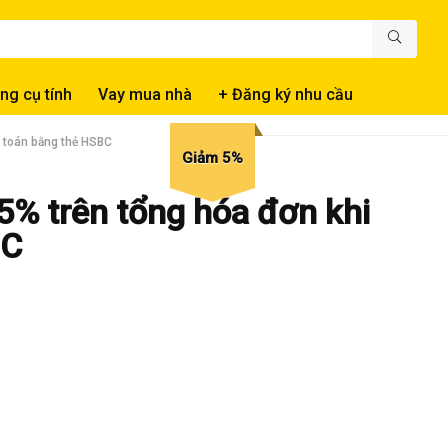
ng cụ tính
Vay mua nhà
+ Đăng ký nhu cầu
h toán bằng thẻ HSBC
Giảm 5%
5% trên tổng hóa đơn khi
BC