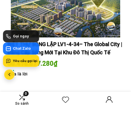
Gọi ngay
y |
BIỆT THỰ SONG LẬP LV1-4-34– The Global City |
BI
Chat Zalo
Zalo
Đẳng Cấp Sống Mới Tại Khu Đô Thị Quốc Tế
Đẳ
Yêu cầu gọi lại
60.416.677.280
₫
60
Mua là lời
Mua
0
So sánh
MỚI SO SÁNH