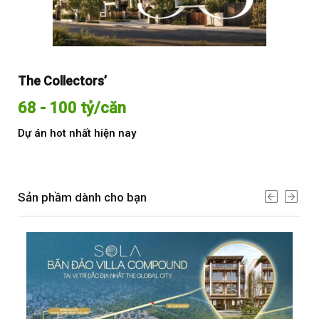
The Collectors’
Sol
68 - 100 tỷ/căn
Từ
Dự án hot nhất hiện nay
Dự 
Sản phầm dành cho bạn