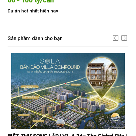
68 - 100 tỷ/căn
Từ
Dự án hot nhất hiện nay
Dự 
Sản phầm dành cho bạn