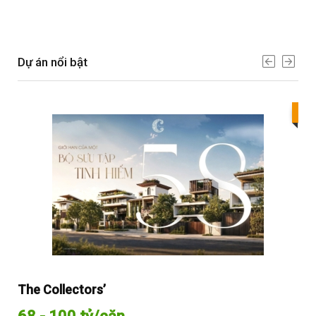
Dự án nổi bật
Bes
The Collectors’
Sol