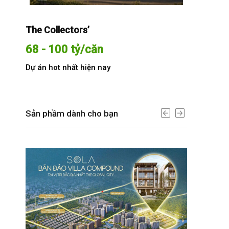
The Collectors’
Sola The G
68 - 100 tỷ/căn
Từ 68 t
Dự án hot nhất hiện nay
Dự án hot n
Sản phầm dành cho bạn