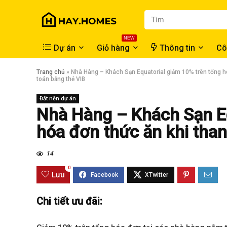
NEW
Dự án
Giỏ hàng
Thông tin
Cô
Trang chủ
»
Nhà Hàng – Khách Sạn Equatorial giảm 10% trên tổng h
toán bằng thẻ VIB
Đất nền dự án
Nhà Hàng – Khách Sạn Eq
hóa đơn thức ăn khi than
14
0
Lưu
Chi tiết ưu đãi: