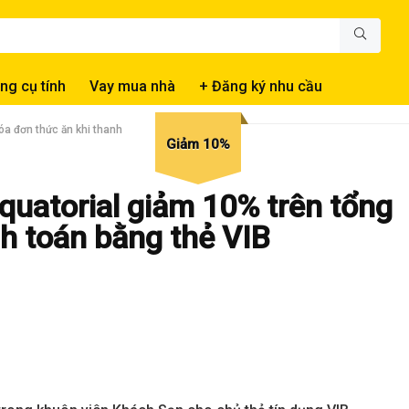
ng cụ tính
Vay mua nhà
+ Đăng ký nhu cầu
óa đơn thức ăn khi thanh
Giảm 10%
uatorial giảm 10% trên tổng
h toán bằng thẻ VIB