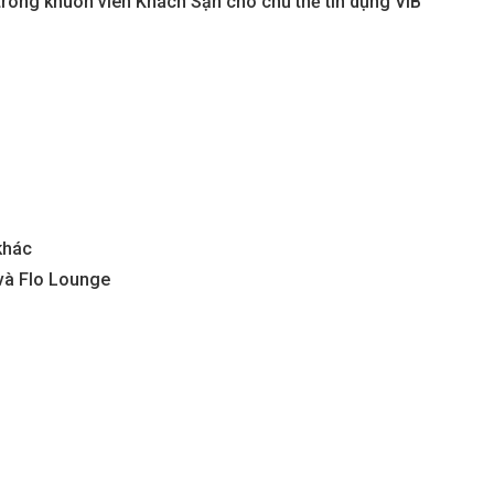
rong khuôn viên Khách Sạn cho chủ thẻ tín dụng VIB
khác
 và Flo Lounge