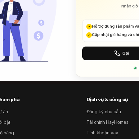
Nhận giỏ 
Hỗ trợ đúng sản phẩm v
Cập nhật giỏ hàng và ch
Gọi
P
hám phá
Dịch vụ & công cụ
ự án
Đăng ký nhu cầu
i bật
Tài chính HayHomes
iỏ hàng
Tính khoản vay