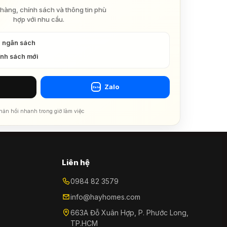
hàng, chính sách và thông tin phù
hợp với nhu cầu.
à ngân sách
ính sách mới
Zalo
Zalo
hản hồi nhanh trong giờ làm việc
Liên hệ
0984 82 3579
info@hayhomes.com
663A Đỗ Xuân Hợp, P. Phước Long,
TP.HCM