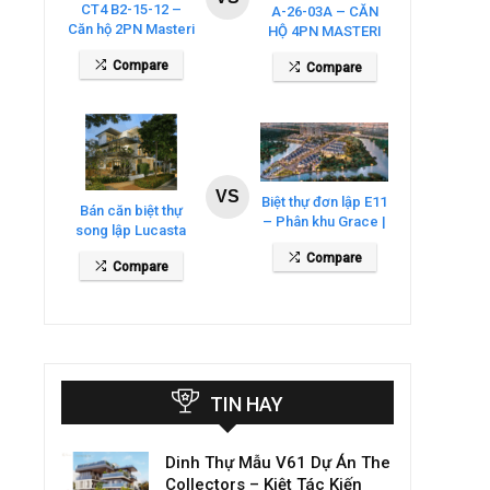
CT4 B2-15-12 –
A-26-03A – CĂN
Căn hộ 2PN Masteri
HỘ 4PN MASTERI
Cosmo Central
COSMO CENTRAL
Compare
Compare
– THE GLOBAL
CITY
VS
Biệt thự đơn lập E11
Bán căn biệt thự
– Phân khu Grace |
song lập Lucasta
Gladia By The
Villa – DT 175m2
Compare
Waters
Compare
giá 26 tỷ
TIN HAY
Dinh Thự Mẫu V61 Dự Án The
Collectors – Kiệt Tác Kiến