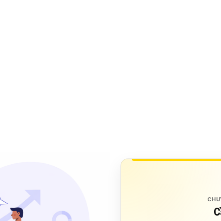
CHU
C