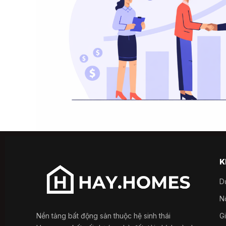
K
D
Nổ
Nền tảng bất động sản thuộc hệ sinh thái
G