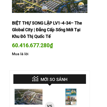
The
BIỆT THỰ SONG LẬP LV1-4-34– The
BIỆT THỰ
Tại
Global City | Đẳng Cấp Sống Mới Tại
Global Cit
Khu Đô Thị Quốc Tế
Khu Đô Th
60.416.677.280
₫
60.416.
Mua là lời
Mua là lời
MỚI SO SÁNH
VS