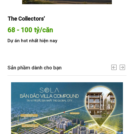
The Collectors’
Sol
68 - 100 tỷ/căn
Từ
Dự án hot nhất hiện nay
Dự 
Sản phầm dành cho bạn