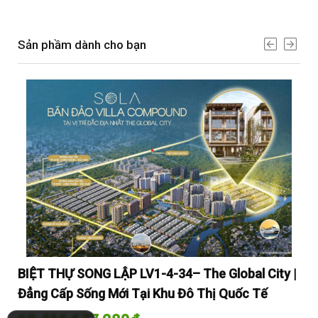
Sản phầm dành cho bạn
y |
BIỆT THỰ SONG LẬP LV1-4-34– The Global City |
BI
Đẳng Cấp Sống Mới Tại Khu Đô Thị Quốc Tế
Đẳ