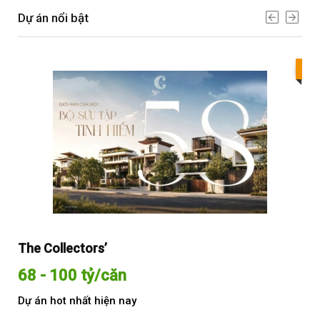
Dự án nổi bật
Bes
The Collectors’
Sol
68 - 100 tỷ/căn
Từ
Dự án hot nhất hiện nay
Dự 