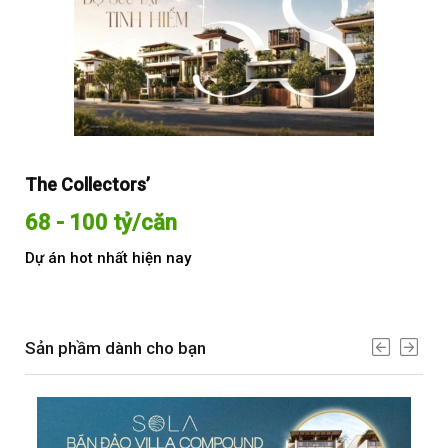
The Collectors’
Sol
68 - 100 tỷ/căn
Từ
Dự án hot nhất hiện nay
Dự 
Sản phầm dành cho bạn