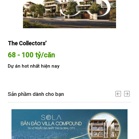
The Collectors’
Sol
68 - 100 tỷ/căn
Từ
Dự án hot nhất hiện nay
Dự 
Sản phầm dành cho bạn