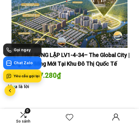
Gọi ngay
y |
BIỆT THỰ SONG LẬP LV1-4-34– The Global City |
BI
Đẳng Cấp Sống Mới Tại Khu Đô Thị Quốc Tế
Chat Zalo
Đẳ
Zalo
60.416.677.280
₫
60
Yêu cầu gọi lại
Mua là lời
Mua
0
MỚI SO SÁNH
So sánh