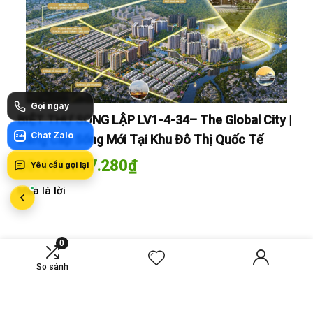
Gọi ngay
y |
BIỆT THỰ SONG LẬP LV1-4-34– The Global City |
BI
Chat Zalo
Đẳng Cấp Sống Mới Tại Khu Đô Thị Quốc Tế
Đẳ
Zalo
60.416.677.280
₫
60
Yêu cầu gọi lại
Mua là lời
Mua
0
MỚI SO SÁNH
So sánh