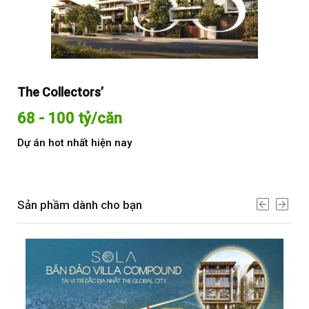
The Collectors’
Sol
68 - 100 tỷ/căn
Từ
Dự án hot nhất hiện nay
Dự 
Sản phầm dành cho bạn