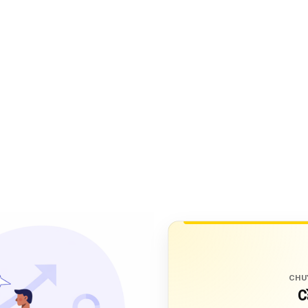
CHU
C