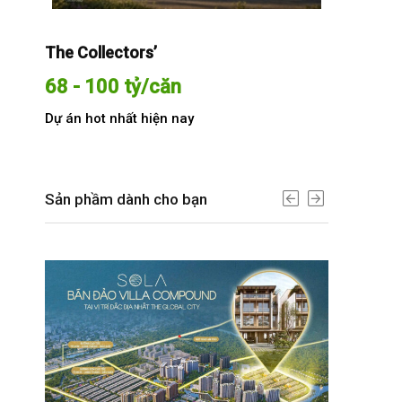
The Collectors’
Sola The G
68 - 100 tỷ/căn
Từ 68 t
Dự án hot nhất hiện nay
Dự án hot n
Sản phầm dành cho bạn