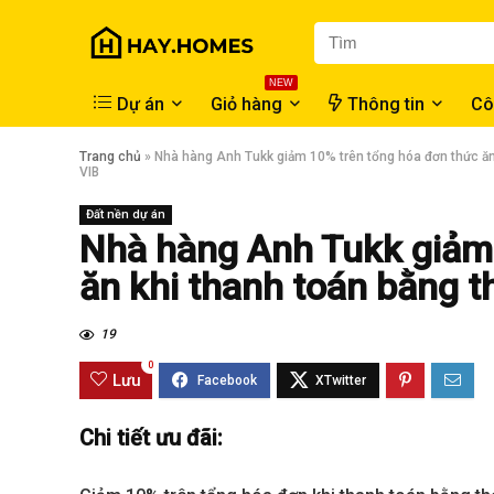
NEW
Dự án
Giỏ hàng
Thông tin
Cô
Trang chủ
»
Nhà hàng Anh Tukk giảm 10% trên tổng hóa đơn thức ăn
VIB
Đất nền dự án
Nhà hàng Anh Tukk giảm
ăn khi thanh toán bằng t
19
0
Lưu
Chi tiết ưu đãi: