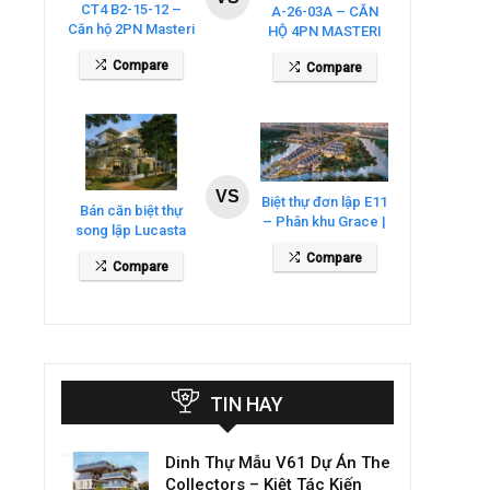
CT4 B2-15-12 –
A-26-03A – CĂN
Căn hộ 2PN Masteri
HỘ 4PN MASTERI
Cosmo Central
COSMO CENTRAL
Compare
Compare
– THE GLOBAL
CITY
VS
Biệt thự đơn lập E11
Bán căn biệt thự
– Phân khu Grace |
song lập Lucasta
Gladia By The
Villa – DT 175m2
Compare
Waters
Compare
giá 26 tỷ
TIN HAY
Dinh Thự Mẫu V61 Dự Án The
Collectors – Kiệt Tác Kiến