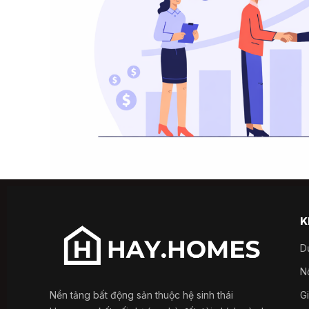
K
D
Nổ
Nền tảng bất động sản thuộc hệ sinh thái
G