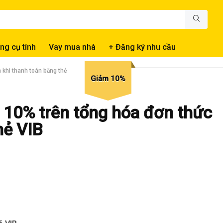
ng cụ tính
Vay mua nhà
+ Đăng ký nhu cầu
 khi thanh toán bằng thẻ
Giảm 10%
 10% trên tổng hóa đơn thức
hẻ VIB