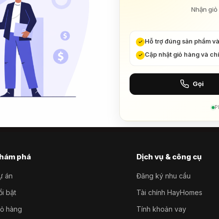
Nhận giỏ 
Hỗ trợ đúng sản phẩm v
Cập nhật giỏ hàng và ch
Gọi
P
hám phá
Dịch vụ & công cụ
ự án
Đăng ký nhu cầu
i bật
Tài chính HayHomes
iỏ hàng
Tính khoản vay