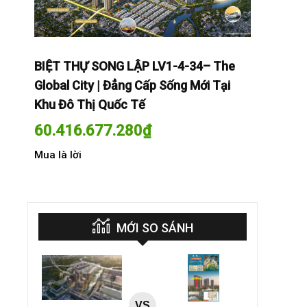
The
BIỆT THỰ SONG LẬP LV1-4-34– The
BIỆT THỰ
Tại
Global City | Đẳng Cấp Sống Mới Tại
Global Cit
Khu Đô Thị Quốc Tế
Khu Đô Th
60.416.677.280
₫
60.416.
Mua là lời
Mua là lời
MỚI SO SÁNH
VS