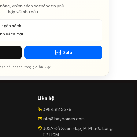
hàng, chính sách và thông tin phù
hợp với nhu cầu.
à ngân sách
ính sách mới
Zalo
Zalo
hản hồi nhanh trong giờ làm việc
Liên hệ
0984 82 3579
info@hayhomes.com
663A Đỗ Xuân Hợp, P. Phước Long,
TP.HCM