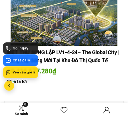
Gọi ngay
y |
BIỆT THỰ SONG LẬP LV1-4-34– The Global City |
BI
Đẳng Cấp Sống Mới Tại Khu Đô Thị Quốc Tế
Đẳ
Chat Zalo
Zalo
60.416.677.280
₫
60
Yêu cầu gọi lại
Mua là lời
Mua
0
MỚI SO SÁNH
So sánh