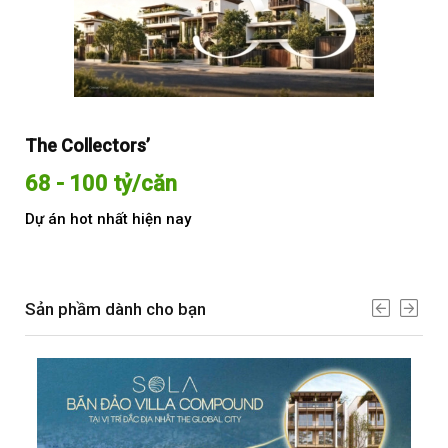
The Collectors’
Sol
68 - 100 tỷ/căn
Từ
Dự án hot nhất hiện nay
Dự 
Sản phầm dành cho bạn