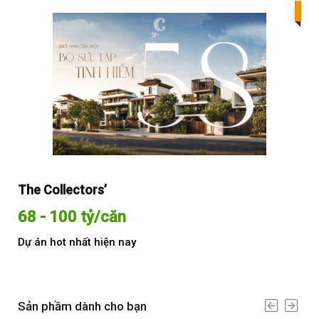
Bes
The Collectors’
Sol
68 - 100 tỷ/căn
Từ
Dự án hot nhất hiện nay
Dự 
Sản phầm dành cho bạn