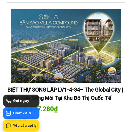
y |
BIỆT THỰ SONG LẬP LV1-4-34– The Global City |
BI
Đẳng Cấp Sống Mới Tại Khu Đô Thị Quốc Tế
Đẳ
Gọi ngay
60.416.677.280
₫
60
Chat Zalo
Zalo
Mua là lời
Mua
Yêu cầu gọi lại