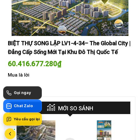
y |
BIỆT THỰ SONG LẬP LV1-4-34– The Global City |
BI
Đẳng Cấp Sống Mới Tại Khu Đô Thị Quốc Tế
Đẳ
60.416.677.280
₫
60
Mua là lời
Mua
Gọi ngay
Chat Zalo
Zalo
MỚI SO SÁNH
Yêu cầu gọi lại