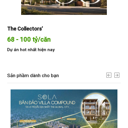
The Collectors’
Sol
68 - 100 tỷ/căn
Từ
Dự án hot nhất hiện nay
Dự 
Sản phầm dành cho bạn