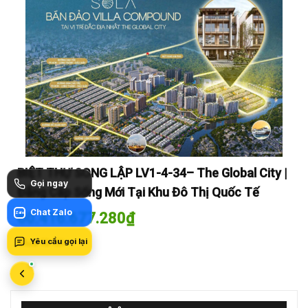
y |
BIỆT THỰ SONG LẬP LV1-4-34– The Global City |
BI
Gọi ngay
Đẳng Cấp Sống Mới Tại Khu Đô Thị Quốc Tế
Đẳ
Chat Zalo
60.416.677.280
₫
60
Zalo
Yêu cầu gọi lại
Mua là lời
Mua