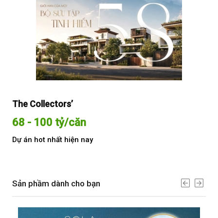
The Collectors’
Sol
68 - 100 tỷ/căn
Từ
Dự án hot nhất hiện nay
Dự 
Sản phầm dành cho bạn