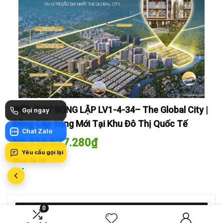
y |
BIỆT THỰ SONG LẬP LV1-4-34– The Global City |
BI
Gọi ngay
Đẳng Cấp Sống Mới Tại Khu Đô Thị Quốc Tế
Đẳ
Chat Zalo
Zalo
60.416.677.280
₫
60
Yêu cầu gọi lại
Mua là lời
Mua
0
MỚI SO SÁNH