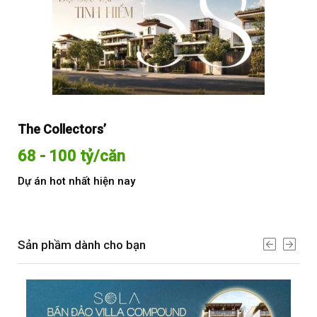
The Collectors’
Sol
68 - 100 tỷ/căn
Từ
Dự án hot nhất hiện nay
Dự 
Sản phầm dành cho bạn