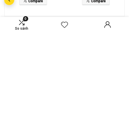
Compare
Compare
0
So sánh
TIN HAY
Dinh Thự Mẫu V61 Dự Án The Collectors
– Kiệt Tác Kiến Trúc Thượng Lưu
Dinh Thự Mẫu V51 Dự Án The Collectors
– Tuyệt Tác Kiến Trúc Thượng Lưu
Dinh Thự Mẫu V41 Dự Án The Collectors
– Tuyệt Tác Kiến Trúc Thượng Lưu