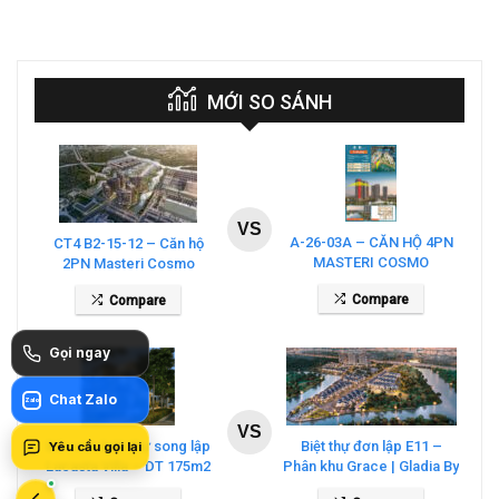
MỚI SO SÁNH
VS
A-26-03A – CĂN HỘ 4PN
CT4 B2-15-12 – Căn hộ
MASTERI COSMO
2PN Masteri Cosmo
CENTRAL – THE GLOBAL
Central
Compare
Compare
CITY
Gọi ngay
Chat Zalo
Zalo
VS
Bán căn biệt thự song lập
Biệt thự đơn lập E11 –
Yêu cầu gọi lại
Lucasta Villa – DT 175m2
Phân khu Grace | Gladia By
giá 26 tỷ
The Waters