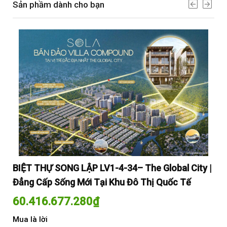
Sản phầm dành cho bạn
y |
BIỆT THỰ SONG LẬP LV1-4-34– The Global City |
BI
Đẳng Cấp Sống Mới Tại Khu Đô Thị Quốc Tế
Đẳ
60.416.677.280
₫
60
Mua là lời
Mua