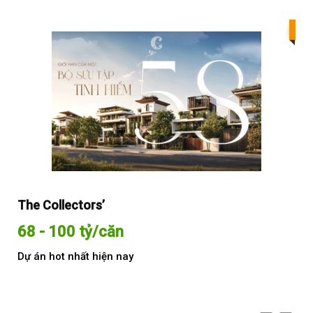
Bes
The Collectors’
Sol
68 - 100 tỷ/căn
Từ
Dự án hot nhất hiện nay
Dự 