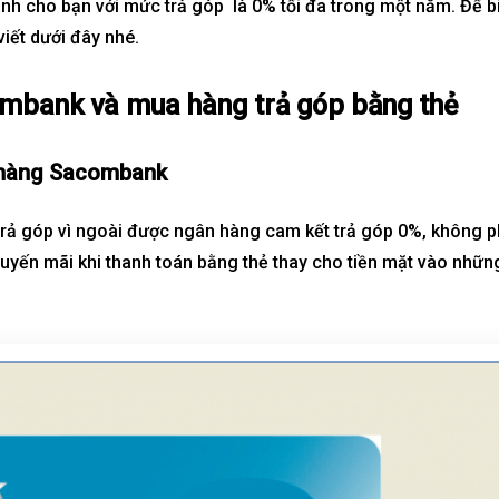
h cho bạn với mức trả góp là 0% tối đa trong một năm. Để b
viết dưới đây nhé.
aters
Metropolis Thủ Thiêm
ombank và mua hàng trả góp bằng thẻ
Call
n nay
Dự án hot nhất hiện nay
 hàng Sacombank
rả góp vì ngoài được
ngân hàng
cam kết trả góp 0%, không ph
yến mãi khi thanh toán bằng thẻ thay cho tiền mặt vào nhữn