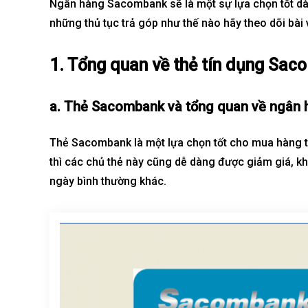
Ngân hàng Sacombank sẽ là một sự lựa chọn tốt dàn
những thủ tục trả góp như thế nào hãy theo dõi bài 
Sola The Global City
Gladia By The W
1. Tổng quan về thẻ tín dụng Sac
Từ 68 tỷ/căn
Từ 23 tỷ/căn
Dự án hot nhất hiện nay
Dự án hot nhất hiệ
a. Thẻ Sacombank và tổng quan về ngân
Thẻ Sacombank là một lựa chọn tốt cho mua hàng t
thì các chủ
thẻ
này cũng dễ dàng được giảm giá, khu
ngày bình thường khác.