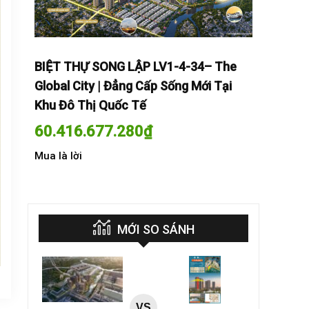
The
BIỆT THỰ SONG LẬP LV1-4-34– The
BIỆT THỰ
Tại
Global City | Đẳng Cấp Sống Mới Tại
Global Cit
Khu Đô Thị Quốc Tế
Khu Đô Th
60.416.677.280
₫
60.416.
Mua là lời
Mua là lời
MỚI SO SÁNH
VS