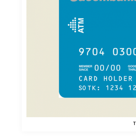
BIỆT THỰ SONG 
Global City | Đẳ
Khu Đô Thị Quố
60.416.677.
Mua là lời
T