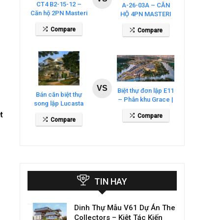
CT4 B2-15-12 –
A-26-03A – CĂN
Căn hộ 2PN Masteri
HỘ 4PN MASTERI
Cosmo Central
COSMO CENTRAL
Compare
Compare
– THE GLOBAL
CITY
VS
Biệt thự đơn lập E11
Bán căn biệt thự
– Phân khu Grace |
song lập Lucasta
Gladia By The
Villa – DT 175m2
t
Compare
Waters
Compare
giá 26 tỷ
TIN HAY
Dinh Thự Mẫu V61 Dự Án The
Collectors – Kiệt Tác Kiến