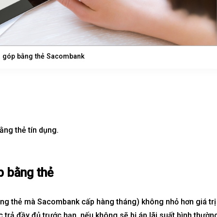
ả góp bằng thẻ Sacombank
ằng thẻ tín dụng.
p bằng thẻ
bằng
thẻ
mà Sacombank cấp hàng tháng) không nhỏ hơn giá trị
trả đầy đủ trước hạn, nếu không sẽ bị áp lãi suất bình thườn