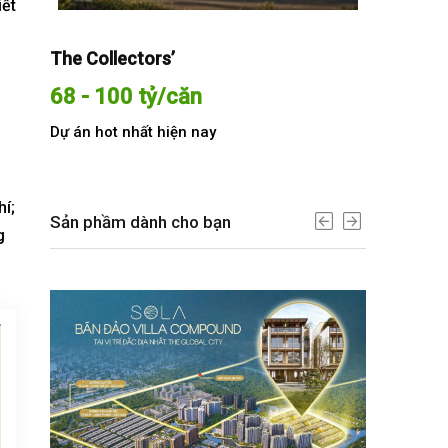
iết
The Collectors’
Sola The G
68 - 100 tỷ/căn
Từ 68 t
Dự án hot nhất hiện nay
Dự án hot n
í;
Sản phầm dành cho bạn
g