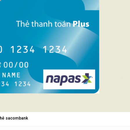
LẬP LV1-4-34– The
BIỆT THỰ SONG LẬP LV1-4-34– 
ng Cấp Sống Mới Tại
Global City | Đẳng Cấp Sống Mới 
c Tế
Khu Đô Thị Quốc Tế
280
₫
60.416.677.280
₫
Mua là lời
hẻ sacombank