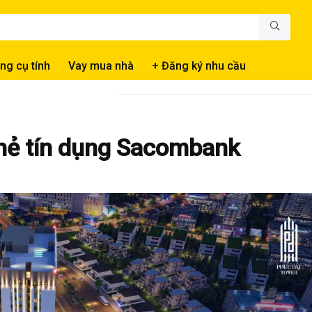
ng cụ tính
Vay mua nhà
+ Đăng ký nhu cầu
thẻ tín dụng Sacombank