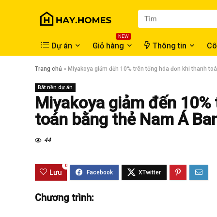
NEW
Dự án
Giỏ hàng
Thông tin
Cô
Trang chủ
»
Miyakoya giảm đến 10% trên tổng hóa đơn khi thanh to
Đất nền dự án
Miyakoya giảm đến 10% t
toán bằng thẻ Nam Á Ba
44
0
Lưu
Chương trình: