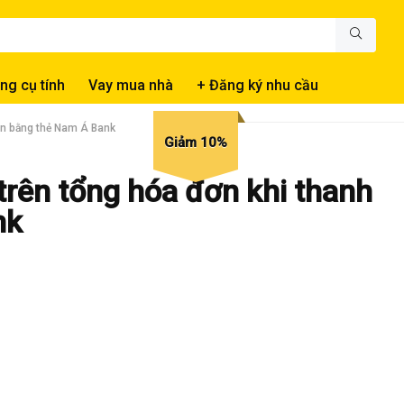
ng cụ tính
Vay mua nhà
+ Đăng ký nhu cầu
án bằng thẻ Nam Á Bank
Giảm 10%
rên tổng hóa đơn khi thanh
nk