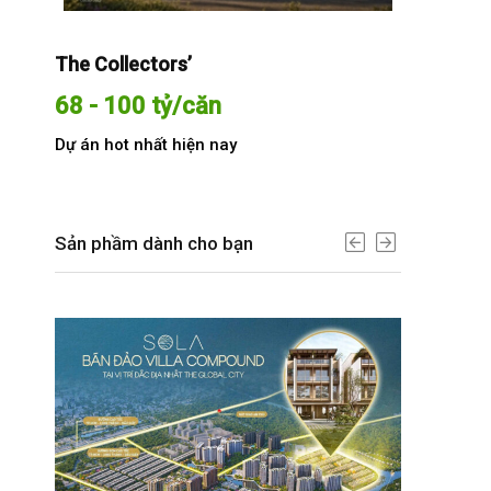
The Collectors’
Sola The G
68 - 100 tỷ/căn
Từ 68 t
Dự án hot nhất hiện nay
Dự án hot n
Sản phầm dành cho bạn