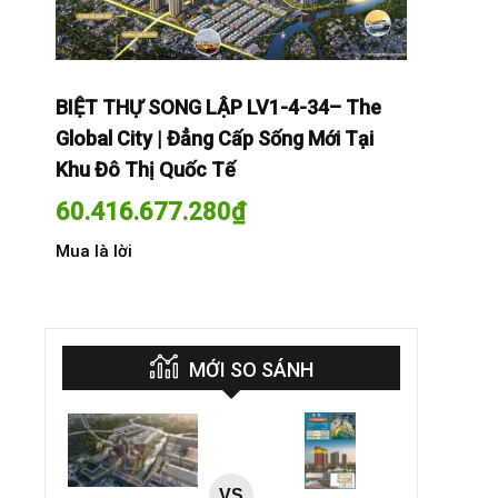
The
BIỆT THỰ SONG LẬP LV1-4-34– The
BIỆT THỰ
Tại
Global City | Đẳng Cấp Sống Mới Tại
Global Cit
Khu Đô Thị Quốc Tế
Khu Đô Th
60.416.677.280
₫
60.416.
Mua là lời
Mua là lời
MỚI SO SÁNH
VS