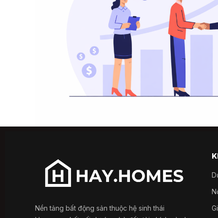
K
D
Nổ
Nền tảng bất động sản thuộc hệ sinh thái
G