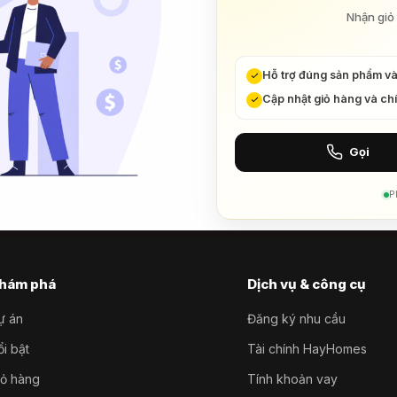
Nhận giỏ 
Hỗ trợ đúng sản phẩm v
Cập nhật giỏ hàng và ch
Gọi
P
hám phá
Dịch vụ & công cụ
ự án
Đăng ký nhu cầu
i bật
Tài chính HayHomes
iỏ hàng
Tính khoản vay