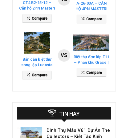
CT4 B2-15-12 –
A-26-03A – CĂN
Căn hộ 2PN Masteri
HỘ 4PN MASTERI
Cosmo Central
COSMO CENTRAL
Compare
Compare
– THE GLOBAL
CITY
VS
Biệt thự đơn lập E11
Bán căn biệt thự
– Phân khu Grace |
song lập Lucasta
Gladia By The
Villa – DT 175m2
Compare
Waters
Compare
giá 26 tỷ
TIN HAY
Dinh Thự Mẫu V61 Dự Án The
Collectors – Kiệt Tác Kiến