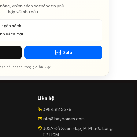
hàng, chính sách và thông tin phù
hợp với nhu cầu.
à ngân sách
ính sách mới
Zalo
Zalo
hản hồi nhanh trong giờ làm việc
Liên hệ
0984 82 3579
info@hayhomes.com
663A Đỗ Xuân Hợp, P. Phước Long,
TP.HCM