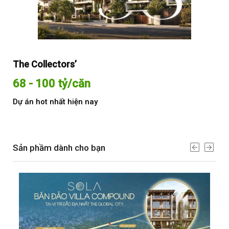
The Collectors’
Sol
68 - 100 tỷ/căn
Từ
Dự án hot nhất hiện nay
Dự 
Sản phầm dành cho bạn