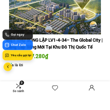
Gọi ngay
y |
BIỆT THỰ SONG LẬP LV1-4-34– The Global City |
BI
Chat Zalo
Zalo
Đẳng Cấp Sống Mới Tại Khu Đô Thị Quốc Tế
Đẳ
60.416.677.280
₫
60
Yêu cầu gọi lại
Mua là lời
Mua
0
MỚI SO SÁNH
So sánh