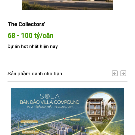
The Collectors’
Sol
68 - 100 tỷ/căn
Từ
Dự án hot nhất hiện nay
Dự 
Sản phầm dành cho bạn