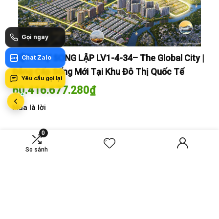
Gọi ngay
y |
BIỆT THỰ SONG LẬP LV1-4-34– The Global City |
BI
Chat Zalo
Zalo
Đẳng Cấp Sống Mới Tại Khu Đô Thị Quốc Tế
Đẳ
Yêu cầu gọi lại
60.416.677.280
₫
60
Mua là lời
Mua
0
So sánh
MỚI SO SÁNH
VS