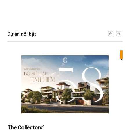
Dự án nổi bật
Bes
The Collectors’
Sol