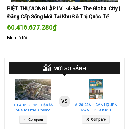
y |
BIỆT THỰ SONG LẬP LV1-4-34– The Global City |
BI
Đẳng Cấp Sống Mới Tại Khu Đô Thị Quốc Tế
Đẳ
60.416.677.280
₫
60
Mua là lời
Mua
MỚI SO SÁNH
VS
A-26-03A – CĂN HỘ 4PN
CT4 B2-15-12 – Căn hộ
MASTERI COSMO
2PN Masteri Cosmo
CENTRAL – THE GLOBAL
Central
Compare
Compare
CITY