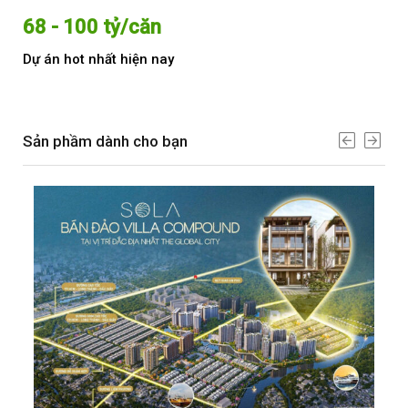
68 - 100 tỷ/căn
Từ
Dự án hot nhất hiện nay
Dự 
Sản phầm dành cho bạn