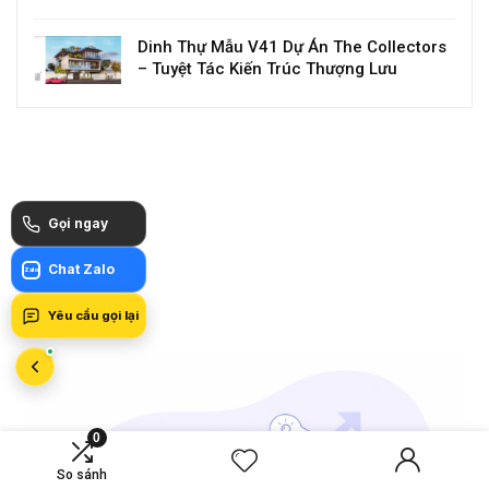
Dinh Thự Mẫu V41 Dự Án The Collectors
– Tuyệt Tác Kiến Trúc Thượng Lưu
Gọi ngay
Chat Zalo
Zalo
Yêu cầu gọi lại
0
So sánh