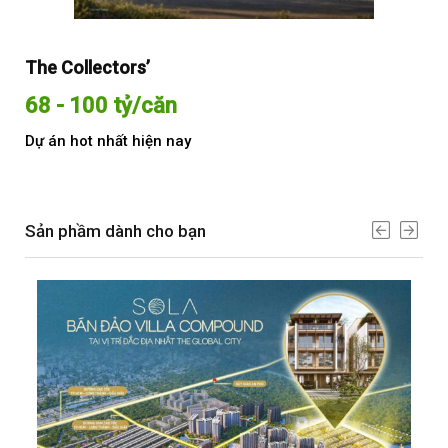
The Collectors’
Sol
68 - 100 tỷ/căn
Từ
Dự án hot nhất hiện nay
Dự 
Sản phầm dành cho bạn