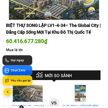
y |
BIỆT THỰ SONG LẬP LV1-4-34– The Global City |
BI
Đẳng Cấp Sống Mới Tại Khu Đô Thị Quốc Tế
Đẳ
60.416.677.280
₫
60
Mua là lời
Mua
Gọi ngay
Chat Zalo
Zalo
MỚI SO SÁNH
Yêu cầu gọi lại
VS
A-26-03A – CĂN HỘ 4PN
CT4 B2-15-12 – Căn hộ
0