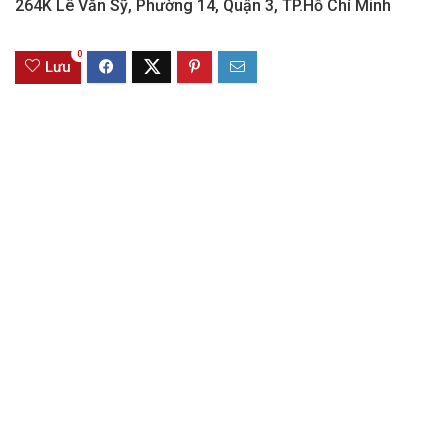
264K Lê Văn Sỹ, Phường 14, Quận 3, TP.Hồ Chí Minh
0
Lưu