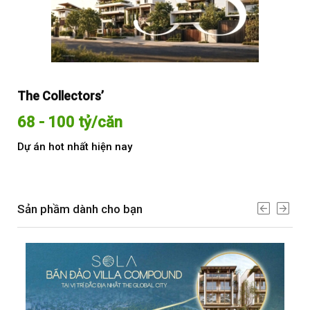
The Collectors’
Sol
68 - 100 tỷ/căn
Từ
Dự án hot nhất hiện nay
Dự 
Sản phầm dành cho bạn