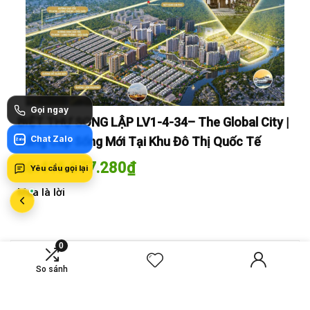
Gọi ngay
y |
BIỆT THỰ SONG LẬP LV1-4-34– The Global City |
BI
Chat Zalo
Đẳng Cấp Sống Mới Tại Khu Đô Thị Quốc Tế
Đẳ
Zalo
60.416.677.280
₫
60
Yêu cầu gọi lại
Mua là lời
Mua
0
MỚI SO SÁNH
So sánh