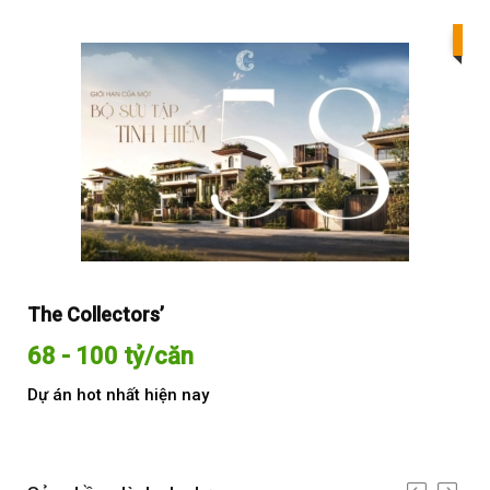
Bes
The Collectors’
Sol
68 - 100 tỷ/căn
Từ
Dự án hot nhất hiện nay
Dự 