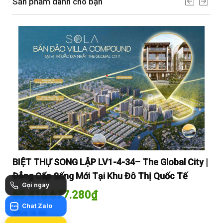
Sản phầm dành cho bạn
y |
BIỆT THỰ SONG LẬP LV1-4-34– The Global City |
BI
Đẳng Cấp Sống Mới Tại Khu Đô Thị Quốc Tế
Đẳ
Gọi ngay
60.416.677.280
₫
60
Chat Zalo
Zalo
Mua là lời
Mua