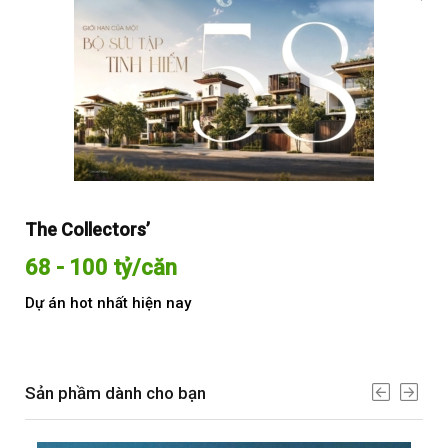
The Collectors’
Sol
68 - 100 tỷ/căn
Từ
Dự án hot nhất hiện nay
Dự 
Sản phầm dành cho bạn