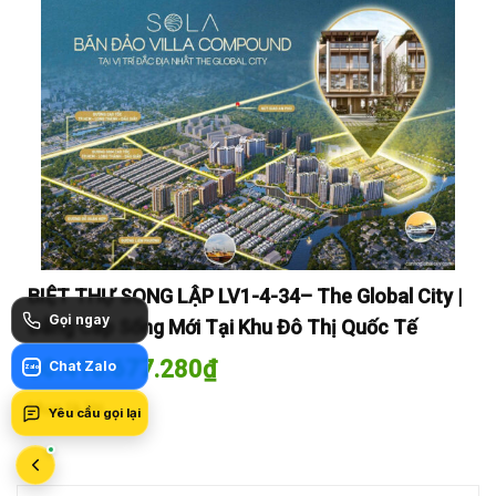
y |
BIỆT THỰ SONG LẬP LV1-4-34– The Global City |
BI
Gọi ngay
Đẳng Cấp Sống Mới Tại Khu Đô Thị Quốc Tế
Đẳ
60.416.677.280
₫
60
Chat Zalo
Zalo
Mua là lời
Mua
Yêu cầu gọi lại